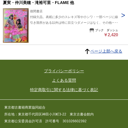
夏実・仲川美穂・滝裕可里・FLAME 他
徳間書店
付録欠品。表紙に多少のスレキズ等や小シワ・一部ページに線
引き箇所がある以外は特に目立つダメージはなく、その他ペー
ジは使用感少ない良好な状態です。
ブック ダッシュ
￥2,420
ページ上部へ戻る
プライバシーポリシー
よくある質問
特定商取引に関する法律に基づく表記
東京都古書籍商業協同組合
所在地：東京都千代田区神田小川町3-22 東京古書会館内
東京都公安委員会許可済 許可番号 301026602392