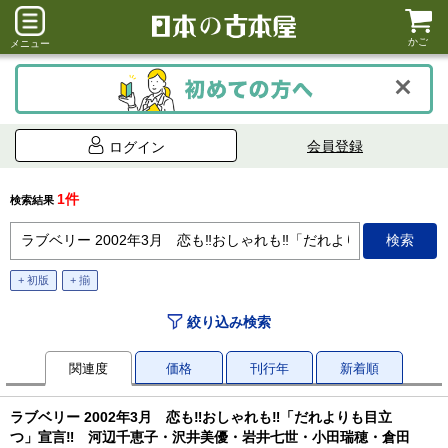
かご
メニュー
会員登録
ログイン
1件
検索結果
+ 初版
+ 揃
絞り込み検索
関連度
価格
刊行年
新着順
ラブベリー 2002年3月 恋も‼︎おしゃれも‼︎「だれよりも目立
つ」宣言‼︎ 河辺千恵子・沢井美優・岩井七世・小田瑞穂・倉田