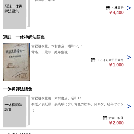
冠註一休禅
小林書房
師法語集
￥4,400
冠註 一休禅師法語集
宮裡祖泰重、木村書店、昭和17、1
背痛、、蔵印、経年疲強
ふるほんや日日書房
￥1,000
一休禅師法語集
宮裡祖泰重編、木村書店、昭和17
初版／表紙縁・裏表紙に少し青色の塗料、背ヤケ、経年ヤケシ
一休禅師法
語集
ミ
古書 転蓬
￥2,000