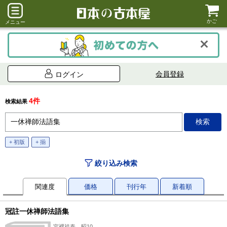
かご
メニュー
会員登録
ログイン
4件
検索結果
+ 初版
+ 揃
絞り込み検索
関連度
価格
刊行年
新着順
冠註一休禅師法語集
宮裡祖泰、昭10