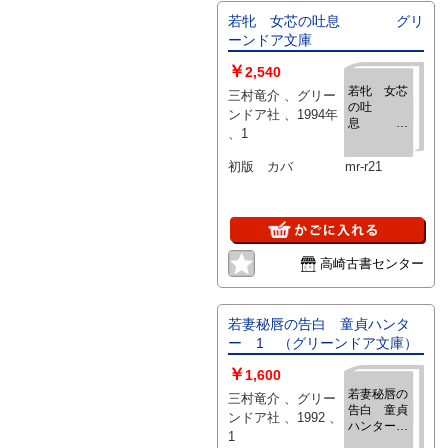
若牝 女芯の吐息 グリ
ーンドア文庫
￥
2,540
若牝 女芯
三村竜介 、グリー
の吐
ンドア社 、1994年
息
、1
グリーンド
ア文庫
初版 カバ mr-r21
高崎古書センター
若妻秘唇の告白 童貞ハンタ
ー 1 （グリーンドア文庫）
￥
1,600
若妻秘唇の
三村竜介 、グリー
告白 童貞
ンドア社 、1992 、
ハンター
1
1 （グリ