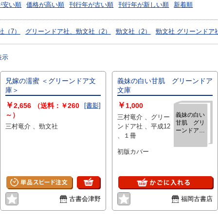
が安い順
価格が高い順
刊行年が古い順
刊行年が新しい順
新着順
社（7）
グリーンドア社、勁文社（2）
勁文社（2）
勁文社 グリーンドア
表示
兄嫁の濡蜜 ＜グリーンドア文
義妹の白い甘肌 グリーンドア
庫＞
文庫
￥
￥
2,656
（送料：￥260
[書影]
1,000
～）
義妹の白い
三村竜介 、グリー
甘肌 グリ
三村竜介 、勁文社
ンドア社 、平成12
ーンドア文
、１冊
庫
初版カバー
古書会津野
福岡古書店