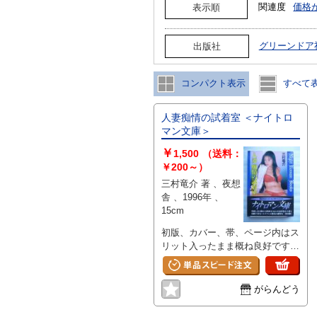
関連度
価格
表示順
グリーンドア
出版社
コンパクト表示
すべて
人妻痴情の試着室 ＜ナイトロ
マン文庫＞
￥
1,500
（送料：
￥200～）
三村竜介 著 、夜想
舎 、1996年 、
15cm
初版、カバー、帯、ページ内はス
リット入ったまま概ね良好です、
底に赤線あり
がらんどう