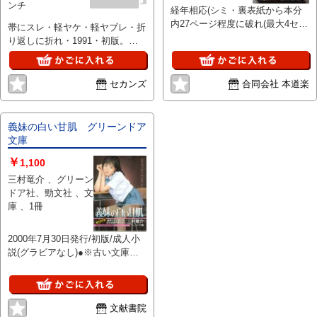
ンチ
経年相応(シミ・裏表紙から本分
内27ページ程度に破れ(最大4セン
帯にスレ・軽ヤケ・軽ヤブレ・折
チ/最小0.5センチ程度)) 線引き(天
り返しに折れ・1991・初版。カ
に赤ライン)(画像にてご確認くだ
バーにスレ・ヤケ少・軽折れ、本
さい)
に軽経年ヤケ・折れ少、線等はあ
りません。
セカンズ
合同会社 本道楽
義妹の白い甘肌 グリーンドア
文庫
￥
1,100
三村竜介 、グリーン
ドア社、勁文社 、文
庫 、1冊
2000年7月30日発行/初版/成人小
説(グラビアなし)●※古い文庫で
すので多少の経年劣化はご理解く
ださいませ。※この商品は成人向
け商品です。18歳以上の方のみご
購入できます。※掲載品、通販商
文献書院