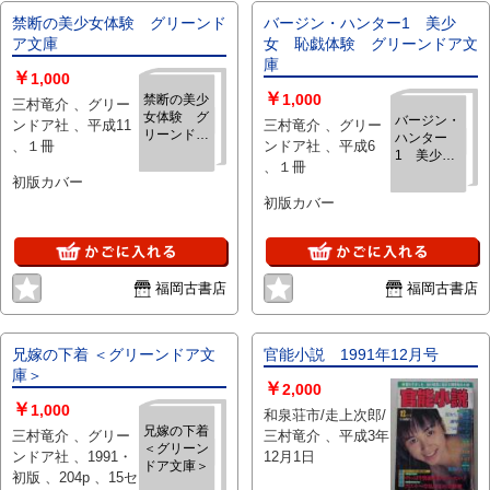
禁断の美少女体験 グリーンド
バージン・ハンター1 美少
ア文庫
女 恥戯体験 グリーンドア文
庫
￥
1,000
￥
1,000
禁断の美少
三村竜介 、グリー
女体験 グ
バージン・
ンドア社 、平成11
三村竜介 、グリー
リーンドア
ハンター
、１冊
ンドア社 、平成6
文庫
1 美少
、１冊
女 恥戯体
初版カバー
験 グリー
初版カバー
ンドア文庫
福岡古書店
福岡古書店
兄嫁の下着 ＜グリーンドア文
官能小説 1991年12月号
庫＞
￥
2,000
￥
1,000
和泉荘市/走上次郎/
兄嫁の下着
三村竜介 、グリー
三村竜介 、平成3年
＜グリーン
ンドア社 、1991・
12月1日
ドア文庫＞
初版 、204p 、15セ