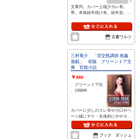
ーンドア文
文庫判。カバー上端少ヨレ有。
庫）
帯。本体経年焼け有。経年並。初
版。定価485円+税。緑色背カバ
ー。
古書ワルツ
三村竜介 「淫交熟講師 相姦
遊戯」 初版 グリーンドア文
庫 官能小説
￥
880
、グリーンドア社
、1999年
カバーに少しのスレ等や小口やペ
ージ縁にヤケ・全体的にややヨレ
感がある以外は特に目立つ大きな
ダメージはなく、その他のページ
部分は比較的良好な状態です。
ブック ダッシュ