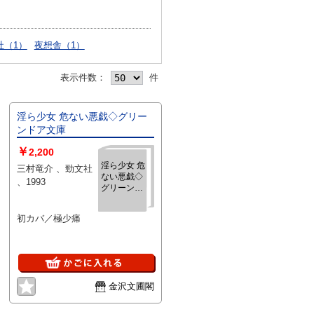
社（1）
夜想舎（1）
表示件数：
件
淫ら少女 危ない悪戯◇グリー
ンドア文庫
￥
2,200
淫ら少女 危
三村竜介 、勁文社
ない悪戯◇
、1993
グリーンド
ア文庫
初カバ／極少痛
金沢文圃閣