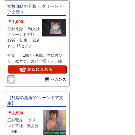
女教師Mの下着 ＜グリーンド
ア文庫＞
￥
1,000
三村竜介 、勁文社
グリーンドア社 、
1997・初版 、219
ｐ 、15センチ
帯なし・1997・初版。本に微ソ
リ・微ヤケ。カバー軽スレ、線等
はありません。
セカンズ
【兄嫁の濡蜜/グリーンドア文
庫】
￥
2,500
三村竜介 、グリー
ンドア社、勁文社
、1冊