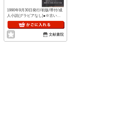
1990年9月30日発行/初版/帯付/成
人小説(グラビアなし)●※古い文
庫本ですので多少の経年劣化はご
理解くださいませ。※この商品は
成人向け商品です。22歳以上の方
文献書院
のみご購入できます。