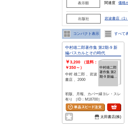
関連度
価格
表示順
岩波書店（1
出版社
コンパクト表示
すべて
中村雄二郎著作集 第2期‐9 新
編パスカルとその時代
￥
3,200
（送料：
￥350～）
中村雄二郎
著作集 第2
中村 雄二郎 、岩波
期‐9 新編パ
書店 、2000
スカルとそ
の時代
初版、月報、カバー縁ヨレ・スレ
有り ［ID：M18700］
太田書店(株)