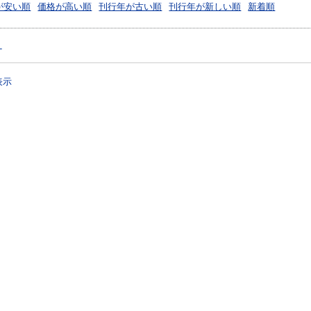
が安い順
価格が高い順
刊行年が古い順
刊行年が新しい順
新着順
）
表示