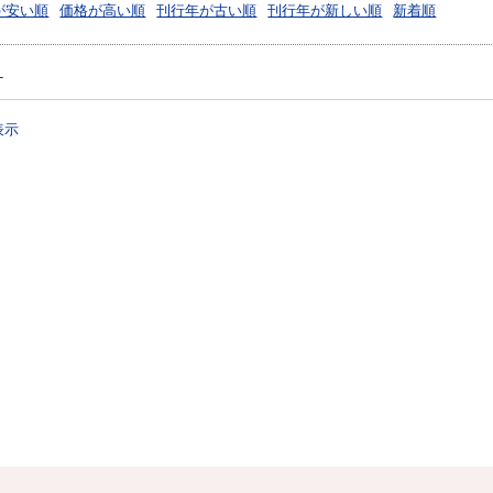
が安い順
価格が高い順
刊行年が古い順
刊行年が新しい順
新着順
）
表示
？