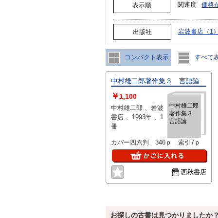
関連度
価格
表示順
岩波書店（1
出版社
コンパクト表示
すべて
中村雄二郎著作集３ 言語論
￥
1,100
中村雄二郎
中村雄二郎 、岩波
著作集３
書店 、1993年 、1
言語論
冊
カバー四六判 346ｐ 索引7ｐ
西秋書店
お探しの古書は見つかりましたか