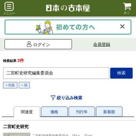
かご
メニュー
会員登録
ログイン
3件
検索結果
+ 初版
+ 揃
絞り込み検索
関連度
価格
刊行年
新着順
二宮町史研究
二宮町史研究編集委員会、154ｐ、21cm