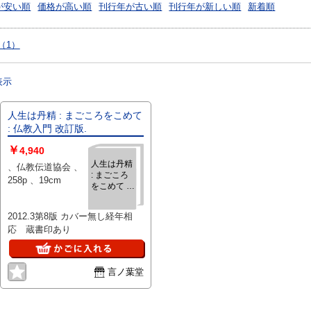
が安い順
価格が高い順
刊行年が古い順
刊行年が新しい順
新着順
（1）
表示
人生は丹精 : まごころをこめて
: 仏教入門 改訂版.
￥
4,940
人生は丹精
、仏教伝道協会 、
: まごころ
258p 、19cm
をこめて :
仏教入門 改
訂版.
2012.3第8版 カバー無し経年相
応 蔵書印あり
言ノ葉堂