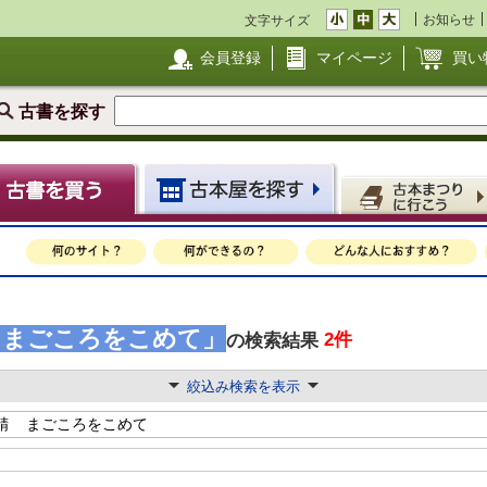
お知らせ
文字サイズ
会員登録
マイページ
買い
古書を探す
 まごころをこめて」
2件
の検索結果
絞込み検索を表示