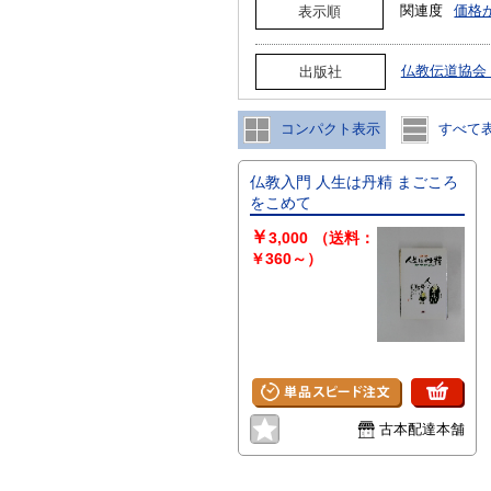
関連度
価格
表示順
仏教伝道協会
出版社
コンパクト表示
すべて
仏教入門 人生は丹精 まごころ
をこめて
￥
3,000
（送料：
￥360～）
古本配達本舗