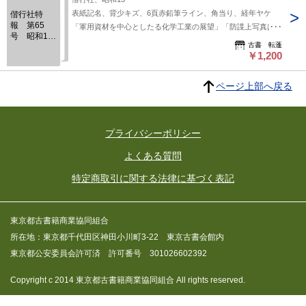
表紙記名、背少キズ、6頁赤鉛筆ライン、角当り、経年ヤケ
偕行社特
報 第65
「軍用資材を中心としたる化学工業の展望」「防諜上写真は如
号 昭和15
何に取締られるか」
古書 転蓬
年12月
￥1,200
ページ上部へ戻る
プライバシーポリシー
よくある質問
特定商取引に関する法律に基づく表記
東京都古書籍商業協同組合
所在地：東京都千代田区神田小川町3-22 東京古書会館内
東京都公安委員会許可済 許可番号 301026602392
Copyright c 2014 東京都古書籍商業協同組合 All rights reserved.