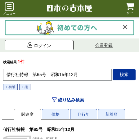
かご
メニュー
会員登録
ログイン
1件
検索結果
+ 初版
+ 揃
絞り込み検索
関連度
価格
刊行年
新着順
偕行社特報 第65号 昭和15年12月
偕行社、昭和15