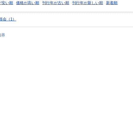
が安い順
価格が高い順
刊行年が古い順
刊行年が新しい順
新着順
員会（1）
表示