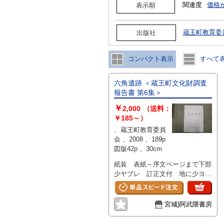
関連度
価格
表示順
蔵王町教育委
出版社
コンパクト表示
すべて
六角遺跡 ＜蔵王町文化財調査
報告書 第6集＞
￥
2,000
（送料：
￥185～）
、蔵王町教育委員
会 、2008 、189p
図版42p 、30cm
紙装 表紙～序文ページまで下部
少ヤブレ 訂正文付 地に少ヨゴ
レ
宮城)阿武隈書房