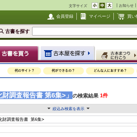
お知らせ
文字サイズ
会員登録
マイページ
買い
古書を探す
化財調査報告書 第6集>」
1件
の検索結果
絞込み検索を表示