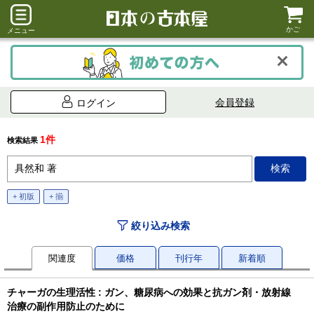
かご
メニュー
会員登録
ログイン
1件
検索結果
+ 初版
+ 揃
絞り込み検索
関連度
価格
刊行年
新着順
チャーガの生理活性 : ガン、糖尿病への効果と抗ガン剤・放射線
治療の副作用防止のために