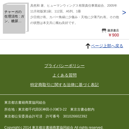
具然和 著、ヒューマンウィングス有限責任事業組合、2005年
11月初版第1刷、112頁、A5判、1冊
チャーガの
生理活性 : ガ
少日焼け有。カバー角縁に少傷み・天地に少薄汚れ有。その他
ン、糖尿病
の状態は本文共に概ね良好です。
への効果と
抗ガン剤・
藤原書店
￥900
放射線治療
の副作用防
止のために
ページ上部へ戻る
プライバシーポリシー
よくある質問
特定商取引に関する法律に基づく表記
東京都古書籍商業協同組合
所在地：東京都千代田区神田小川町3-22 東京古書会館内
東京都公安委員会許可済 許可番号 301026602392
Copyright c 2014 東京都古書籍商業協同組合 All rights reserved.