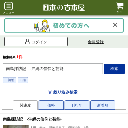
かご
メニュー
会員登録
ログイン
1件
検索結果
+ 初版
+ 揃
絞り込み検索
関連度
価格
刊行年
新着順
南島採訪記 -沖縄の信仰と芸能-
本田 安次、明善堂書店、昭和37年、1冊