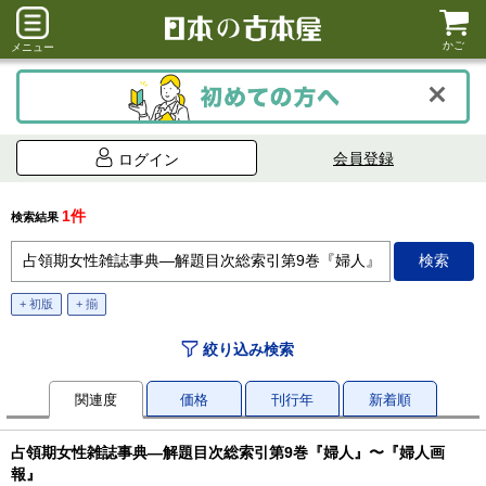
かご
メニュー
会員登録
ログイン
1件
検索結果
+ 初版
+ 揃
絞り込み検索
関連度
価格
刊行年
新着順
占領期女性雑誌事典—解題目次総索引第9巻『婦人』〜『婦人画
報』