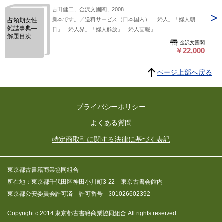
吉田健二、金沢文圃閣、2008
新本です。／送料サービス（日本国内） 「婦人」「婦人朝
占領期女性
雑誌事典—
日」「婦人界」「婦人解放」「婦人画報」
解題目次総
金沢文圃閣
索引第9巻
￥22,000
『婦人』〜
『婦人画
報』
ページ上部へ戻る
プライバシーポリシー
よくある質問
特定商取引に関する法律に基づく表記
東京都古書籍商業協同組合
所在地：東京都千代田区神田小川町3-22 東京古書会館内
東京都公安委員会許可済 許可番号 301026602392
Copyright c 2014 東京都古書籍商業協同組合 All rights reserved.