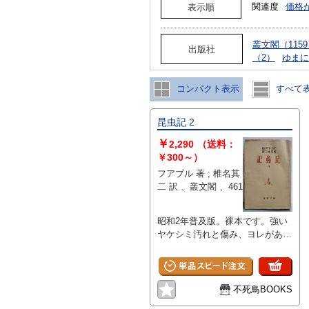
関連度
価格
表示順
叢文閣（115
出版社
（2）
ゆまに
コンパクト表示
すべて
昆虫記 2
￥
2,290
（送料：
￥300～）
フアブル 著 ; 椎名其
二 訳 、叢文閣 、461
昭和2年普及版。裸本です。強い
ヤケシミ汚れと傷み、ヨレがあり
ます。
不死鳥BOOKS