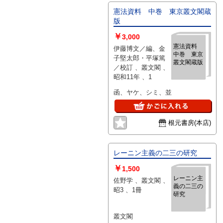
憲法資料 中巻 東京叢文閣蔵
版
￥
3,000
憲法資料
伊藤博文／編、金
中巻 東京
子堅太郎・平塚篤
叢文閣蔵版
／校訂 、叢文閣 、
昭和11年 、1
函、ヤケ、シミ、並
根元書房(本店)
レーニン主義の二三の研究
￥
1,500
レーニン主
佐野学 、叢文閣 、
義の二三の
昭3 、1冊
研究
叢文閣