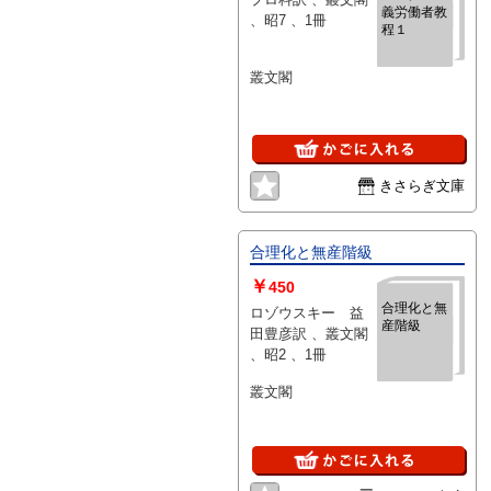
義労働者教
、昭7 、1冊
程１
叢文閣
きさらぎ文庫
合理化と無産階級
￥
450
合理化と無
ロゾウスキー 益
産階級
田豊彦訳 、叢文閣
、昭2 、1冊
叢文閣