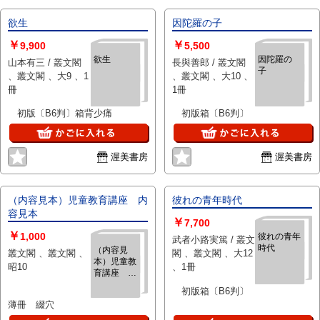
欲生
因陀羅の子
￥
￥
9,900
5,500
欲生
因陀羅の
山本有三 / 叢文閣
長與善郎 / 叢文閣
子
、叢文閣 、大9 、1
、叢文閣 、大10 、
冊
1冊
初版〔B6判〕箱背少痛
初版箱〔B6判〕
渥美書房
渥美書房
（内容見本）児童教育講座 内
彼れの青年時代
容見本
￥
7,700
￥
1,000
彼れの青年
武者小路実篤 / 叢文
時代
（内容見
叢文閣 、叢文閣 、
閣 、叢文閣 、大12
本）児童教
昭10
、1冊
育講座 内
容見本
初版箱〔B6判〕
薄冊 綴穴