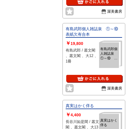
渥美書房
有島武郎個人雑誌泉 ①～⑩
表紙欠有合本
￥
19,800
有島武郎個
有島武郎 / 叢文閣
人雑誌泉
、叢文閣 、大12 、
①～⑩ 表
1冊
紙欠有合
本
渥美書房
真実はかく佯る
￥
4,400
真実はかく
長谷川如是閑 / 叢文
佯る
閣 、叢文閣 、大13