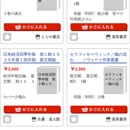
冊
、1冊
２巻の函欠
初版〔B6判〕箱少痛 背ヤケ
印表紙少スレ
とらや書店
渥美書房
日本経済四季年報 第１輯１９
セラフィモーウィッチ／鐵の流
３５年第１四半期 叢文閣版
れ ソヴェート作家叢書
￥
￥
2,000
3,300
日本経済四
セラフィモ
経済年報社編 、叢
叢文閣 、叢文閣 、
季年報 第
ーウィッチ
文閣 、昭１０ 、1
昭5 、1冊
１輯１９３
／鐵の流
５年第１四
れ ソヴ
半期 叢文
ェート作家
カバー少傷み
初版〔B6判〕少痛
閣版
叢書
古書 楽人館
渥美書房