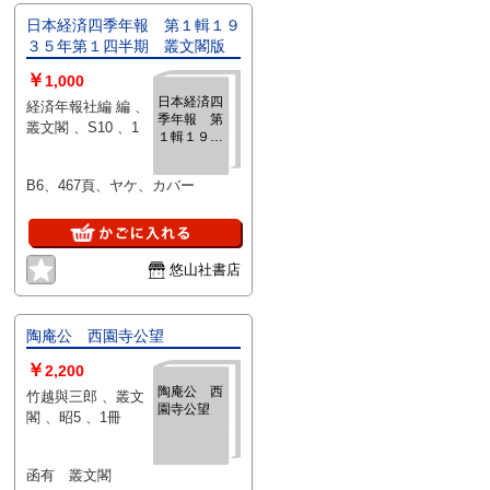
日本経済四季年報 第１輯１９
３５年第１四半期 叢文閣版
￥
1,000
日本経済四
経済年報社編 編 、
季年報 第
叢文閣 、S10 、1
１輯１９３
５年第１四
半期 叢文
B6、467頁、ヤケ、カバー
閣版
悠山社書店
陶庵公 西園寺公望
￥
2,200
陶庵公 西
竹越與三郎 、叢文
園寺公望
閣 、昭5 、1冊
函有 叢文閣