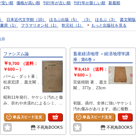
が安い順
価格が高い順
刊行年が古い順
刊行年が新しい順
新着順
9）
日本近代文学館（10）
ほるぷ出版（5）
（3）
ほるぷ（3）
叢文閣版
書房（1）
フラマリオン社（1）
乾元社（1）
もっと出版社を見る
表示
ファシズム論
畜産経済地理 ＜経済地理学講
座 ; 第6巻＞
￥
9,700
（送料：
￥
￥600～）
8,410
（送料：
￥600～）
パーム・ダット著 ;
松原宏譯 、叢文閣 、
宮坂梧朗 著 、叢文
476
閣 、377p 、23cm
昭和11年発行。ヤケシミ汚れと傷
み、折れや水濡れによるシミ、見
初版。函付。全体に強いヤケシミ
返しにラベル等の貼付けやテープ
汚れ傷みがあります。函に複数破
跡、カバーに破れ千切れ、酢酸の
れがあり激しい傷みがあります。
ような臭いがあります。
不死鳥BOOKS
不死鳥BOOKS