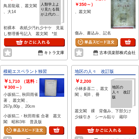
￥350～）
人類学上よ
鳥居龍蔵 、叢文閣
り見たる我
、大14
、叢文閣
が上代の文
化1
初裸本 表紙少汚れ少ヤケ 見返
傷み、書込み、記名
し整理番号記入 叢文閣 *並
キトラ文庫
古本倶楽部株式会社
模範エスペラント独習
地区の人々 改訂版
￥
￥
1,710
（送料：
2,200
￥300～）
地区の
小林多喜二 、叢文
人々 改訂
小坂狷二, 秋田雨雀
閣 、昭8 、冊
版
著 、叢文閣 、
267p,80p 、20cm
叢文閣 裸 背傷み、下部欠け
小坂狷二・秋田雨雀 合著 叢文
少線引き シール貼り 蔵印
閣 昭和3年 普及版