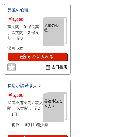
児童の心理
￥
1,000
児童の心
叢文閣 久保良英
理
、叢文閣 久保良
英 、昭9
湿ヨレ本
吉田書店
長篇小説若き人々
￥
5,500
長篇小説若
武者小路実篤 / 叢文
き人々
閣 、叢文閣 、昭2
、1冊
初版〔B6判〕箱少痛