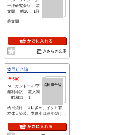
平洋研究会訳 、叢
文閣 、昭10 、1冊
叢文閣
きさらぎ文庫
協同組合論
￥
500
協同組合論
Ｍ・カントール/平
館利雄訳 、叢文閣
、昭和11 、1
函日焼け、スレ多め、イタミ有。
本体天染装。本体小口経年焼け
有。初版。（叢文閣版）。