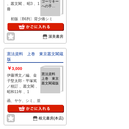
ゴーリキー
、叢文閣 、昭3 、1
への手
冊
紙
初版〔B6判〕背少痛シミ
渥美書房
憲法資料 上巻 東京叢文閣蔵
版
￥
3,000
憲法資料
伊藤博文／編、金
上巻 東京
子堅太郎・平塚篤
叢文閣蔵版
／校訂 、叢文閣 、
昭和11年 、1
函、ヤケ、シミ、並
根元書房(本店)