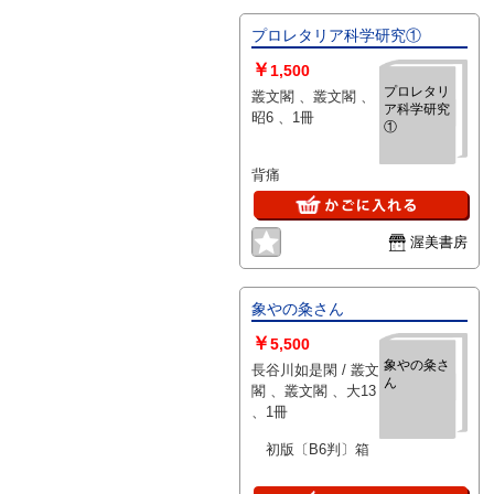
プロレタリア科学研究①
￥
1,500
プロレタリ
叢文閣 、叢文閣 、
ア科学研究
昭6 、1冊
①
背痛
渥美書房
象やの粂さん
￥
5,500
象やの粂さ
長谷川如是閑 / 叢文
ん
閣 、叢文閣 、大13
、1冊
初版〔B6判〕箱