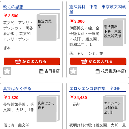
輓近の思想
憲法資料 下巻 東京叢文閣蔵
版
￥
2,500
￥
3,000
輓近の思
叢文閣 アンリ・
想
憲法資料
ポワンカレ 岡谷
伊藤博文／編、金
下巻 東京
辰治訳 、叢文閣
子堅太郎・平塚篤
叢文閣蔵版
アンリ・ポワンカ
／校訂 、叢文閣 、
レ 岡谷辰治訳 、
昭和11年 、1
裸本
大14
函、ヤケ、シミ、並
吉田書店
根元書房(本店)
真実はかく佯る
エロシエンコ創作集 全3冊
￥
￥
1,320
84,480
真実はかく
エロシエン
長谷川如是閑 、叢
、函初
佯る
コ創作集
文閣 、大13 、1冊
全3冊
傷ミ有 叢文閣
夜明け前の歌（叢文閣）大10 最