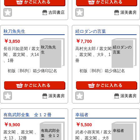
吉田書店
渥美書房
秋刀魚先生
続ロダンの言葉
￥
￥
3,850
7,700
秋刀魚先
続ロダンの
長谷川如是閑 / 叢文
高村光太郎 / 叢文閣
生
言葉
閣 、叢文閣 、大14
、叢文閣 、大9 、1
、1冊
冊
初版〔B6判〕箱少痛印記名
初版〔B6判〕箱少痛記名
渥美書房
渥美書房
有島武郎全集 全１２冊
幸福者
￥
￥
9,900
5,500
有島武郎全
幸福者
叢文閣 、叢文閣 、
武者小路実篤 / 叢文
集 全１２
大 13 、12冊
閣 、叢文閣 、大8