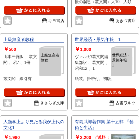
後の溜息（叢文閣）大10 人類の
為に（東京刊行社）大13
キヨ書店
あきつ書店
上級無産者教程
世界経済・景気年報 1
￥
￥
500
1,000
上級無産者
世界経済・
山本三吾訳 、叢文
ヴァルガ/叢文閣編
教程
景気年報
閣 、昭7 、1冊
集部訳 、叢文閣 、
1
昭和12 、1
叢文閣 線引有
紙装。掛帯付。初版。
きさらぎ文庫
古書ワルツ
人類学上より見たる我が上代の
有島武郎著作集 第十五輯 『藝
文化1
術と生活』
￥
￥
1,980
2,200
（送料：