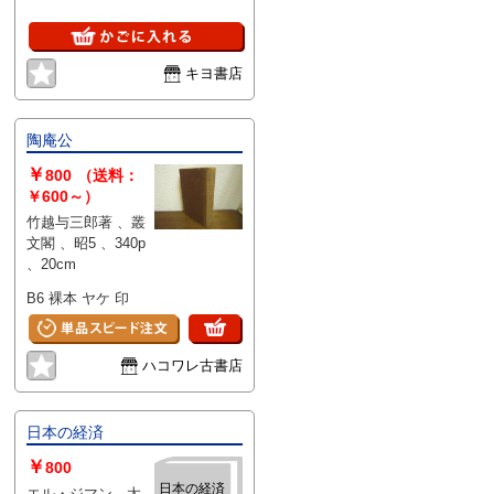
キヨ書店
陶庵公
￥
800
（送料：
￥600～）
竹越与三郎著 、叢
文閣 、昭5 、340p
、20cm
B6 裸本 ヤケ 印
ハコワレ古書店
日本の経済
￥
800
日本の経済
エル・ジマン 太