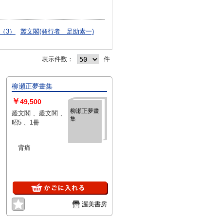
（3）
叢文閣(発行者 足助素一)
表示件数：
件
柳瀬正夢畫集
￥
49,500
柳瀬正夢畫
叢文閣 、叢文閣 、
集
昭5 、1冊
背痛
渥美書房