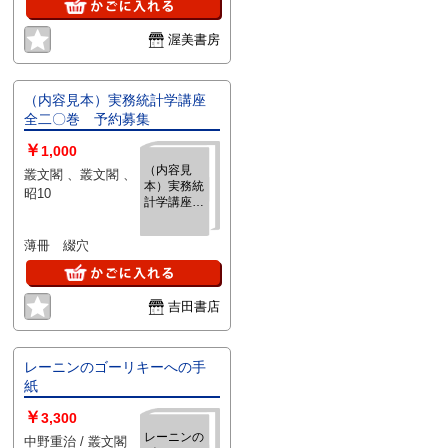
渥美書房
（内容見本）実務統計学講座
全二〇巻 予約募集
￥
1,000
（内容見
叢文閣 、叢文閣 、
本）実務統
昭10
計学講座
全二〇巻
予約募集
薄冊 綴穴
吉田書店
レーニンのゴーリキーへの手
紙
￥
3,300
レーニンの
中野重治 / 叢文閣