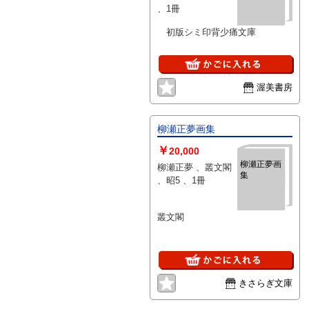
、1冊
初版シミ印背少痛文庫
渥美書房
柳瀬正夢画集
￥
20,000
柳瀬正夢画
柳瀬正夢 、叢文閣
集
、昭5 、1冊
叢文閣
きさらぎ文庫