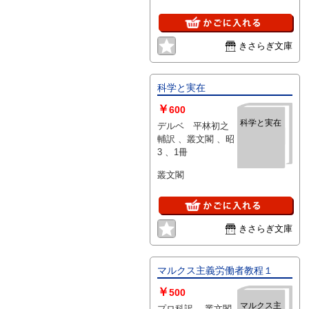
きさらぎ文庫
科学と実在
￥
600
科学と実在
デルベ 平林初之
輔訳 、叢文閣 、昭
3 、1冊
叢文閣
きさらぎ文庫
マルクス主義労働者教程１
￥
500
マルクス主
プロ科訳 、叢文閣