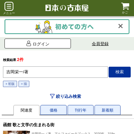
かご
メニュー
会員登録
ログイン
2件
検索結果
+ 初版
+ 揃
絞り込み検索
関連度
価格
刊行年
新着順
函館 歌と文学の生まれる街
吉岡栄一／著、アルファベータブックス、2020年、318p、