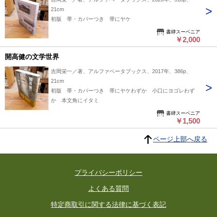
21cm
初版 帯・カバーつき 帯にヤケ
書肆スーベニア
￥2,000
開高健の文学世界
吉岡栄一／著、アルファベータブックス、2017年、386p、
21cm
初版 帯・カバーつき 帯にヤケわずか 小口にヨゴレわず
か 本文角にイタミ
書肆スーベニア
￥1,500
ページ上部へ戻る
プライバシーポリシー
よくある質問
特定商取引に関する法律に基づく表記