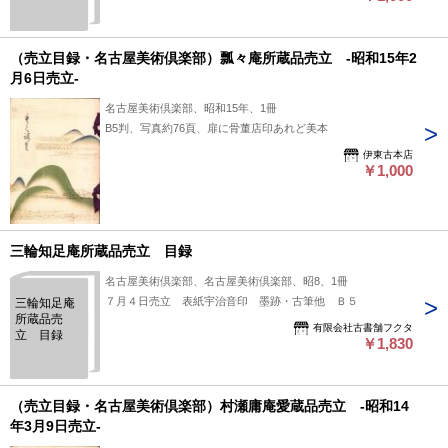
記念展 新
作 茶道
具・絵画・
工芸
（売立目録・名古屋美術倶楽部）瓢々庵所蔵品売立 -昭和15年2
月6日売立-
名古屋美術倶楽部、昭和15年、1冊
B5判、写真約76頁、扉に骨董店印あれど美本
伊東古本店
￥1,000
三輪知足庵所蔵品売立 目録
名古屋美術倶楽部、名古屋美術倶楽部、昭8、1冊
７月４日売立 表紙宇治音印 墨跡・古筆他 Ｂ５
三輪知足庵
所蔵品売
有限会社古書舗フクタ
立 目録
￥1,830
（売立目録・名古屋美術倶楽部）村瀬庸庵愛蔵品売立 -昭和14
年3月9日売立-