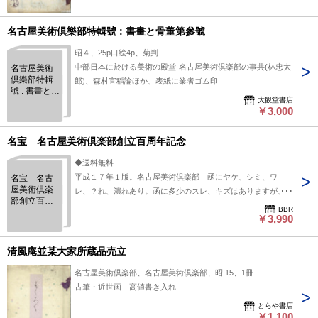
名古屋美術倶樂部特輯號 : 書畫と骨董第參號
昭４、25p口絵4p、菊判
中部日本に於ける美術の殿堂-名古屋美術倶楽部の事共(林忠太
名古屋美術
倶樂部特輯
郎)、森村宜稲論ほか、表紙に業者ゴム印
號 : 書畫と骨
大観堂書店
董第參號
￥3,000
名宝 名古屋美術倶楽部創立百周年記念
◆送料無料
平成１７年１版。名古屋美術倶楽部 函にヤケ、シミ、ワ
名宝 名古
屋美術倶楽
レ、？れ、潰れあり。函に多少のスレ、キズはありますが、中
部創立百周
身状態は並です。
BBR
年記念
￥3,990
清風庵並某大家所蔵品売立
名古屋美術倶楽部、名古屋美術倶楽部、昭 15、1冊
古筆・近世画 高値書き入れ
とらや書店
￥1,100