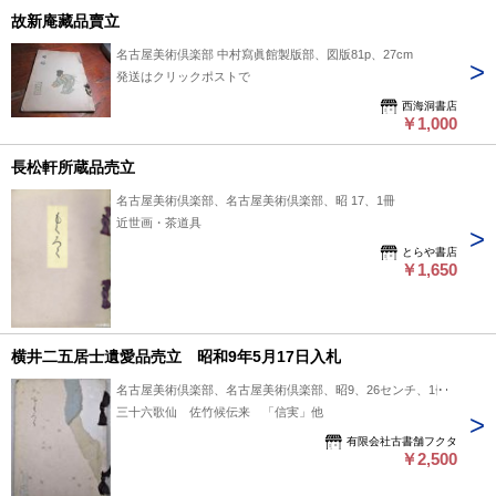
故新庵藏品賣立
名古屋美術倶楽部 中村寫眞館製版部、図版81p、27cm
発送はクリックポストで
西海洞書店
￥1,000
長松軒所蔵品売立
名古屋美術倶楽部、名古屋美術倶楽部、昭 17、1冊
近世画・茶道具
とらや書店
￥1,650
横井二五居士遺愛品売立 昭和9年5月17日入札
名古屋美術倶楽部、名古屋美術倶楽部、昭9、26センチ、1冊
三十六歌仙 佐竹候伝来 「信実」他
有限会社古書舗フクタ
￥2,500