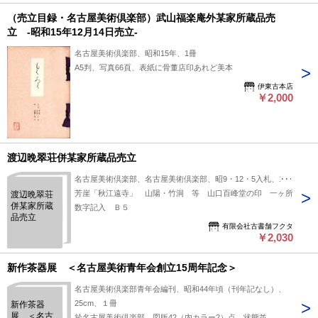
（売立目録・名古屋美術倶楽部）武山福楽庵外某家所蔵品売
立 -昭和15年12月14日売立-
名古屋美術倶楽部、昭和15年、1冊
A5判、写真66頁、表紙に骨董店印あれど美本
伊東古本店
￥2,000
渡辺晩翠荘併某家所蔵品売立
名古屋美術倶楽部、名古屋美術倶楽部、昭9・12・5入札、1冊
芳崖「秋江遠寺」 山陽・竹洞 等 山口百峰堂の印 一ヶ所
渡辺晩翠荘
併某家所蔵
数字記入 Ｂ５
品売立
有限会社古書舗フクタ
￥2,030
新作茶器展 ＜名古屋美術青年会創立15周年記念＞
名古屋美術倶楽部青年会編刊、昭和44年頃（刊年記なし）、
25cm、１冊
新作茶器
展 ＜名古
於名古屋美術倶楽部 図版42（内カラー2）点 状態並