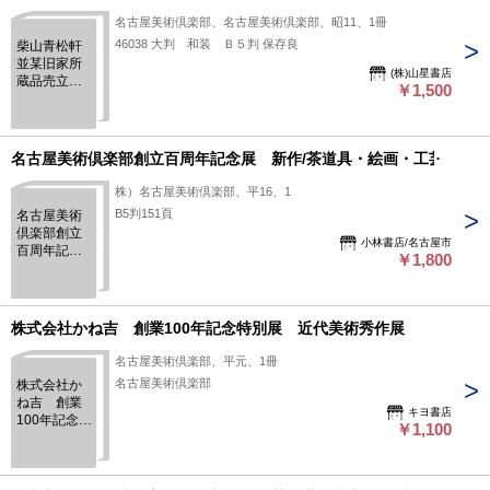
名古屋美術倶楽部、名古屋美術倶楽部、昭11、1冊
46038 大判 和装 Ｂ５判 保存良
柴山青松軒
並某旧家所
(株)山星書店
蔵品売立
￥1,500
（売立目
録）
名古屋美術倶楽部創立百周年記念展 新作/茶道具・絵画・工芸
株）名古屋美術倶楽部、平16、1
B5判151頁
名古屋美術
倶楽部創立
小林書店/名古屋市
百周年記念
￥1,800
展 新作/茶
道具・絵
画・工芸
株式会社かね吉 創業100年記念特別展 近代美術秀作展
名古屋美術倶楽部、平元、1冊
名古屋美術倶楽部
株式会社か
ね吉 創業
キヨ書店
100年記念特
￥1,100
別展 近代
美術秀作展