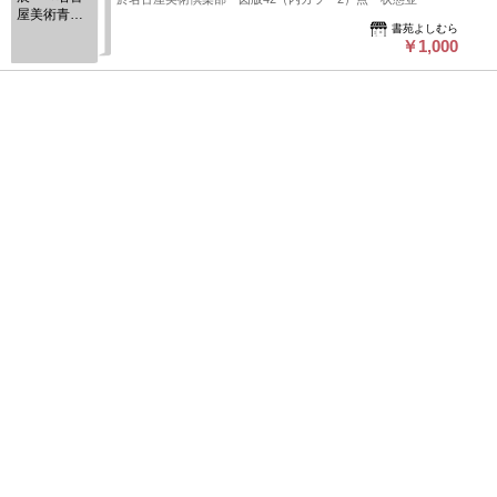
屋美術青年
書苑よしむら
会創立15周
￥1,000
年記念＞
（売立目録・名古屋美術倶楽部）三輪知足庵所蔵品売立 昭和8
年7月4日売立
名古屋美術倶楽部、昭和8年、1冊
B5判、写真約83頁、活字20頁、高値書込、表紙に骨董店印、
値札はがし跡
伊東古本店
￥1,500
1
2
3
4
次へ>>
ページ上部へ戻る
プライバシーポリシー
よくある質問