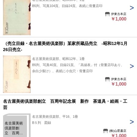
B5判、写真104頁、目録24頁、表紙に骨董店印
伊東古本店
￥1,000
（売立目録・名古屋美術倶楽部）某家所蔵品売立 -昭和12年1月
26日売立-
名古屋美術倶楽部、昭和12年、1冊
B5判、写真40頁、目録21頁、「高値表」付（骨董店印あり、
余白少裂け）、表紙に小虫穴・骨董店印
伊東古本店
￥1,000
名古屋美術倶楽部創立 百周年記念展 新作 茶道具・絵画・工
芸
名古屋美術倶楽部、平16、1冊
B５判 図録
名古屋美術
倶楽部創
(株)山星書店
立 百周年
￥1,000