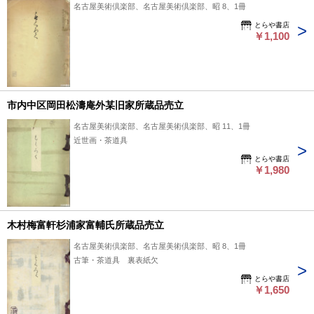
名古屋美術倶楽部、名古屋美術倶楽部、昭 8、1冊
とらや書店
￥1,100
市内中区岡田松濤庵外某旧家所蔵品売立
名古屋美術倶楽部、名古屋美術倶楽部、昭 11、1冊
近世画・茶道具
とらや書店
￥1,980
木村梅富軒杉浦家富輔氏所蔵品売立
名古屋美術倶楽部、名古屋美術倶楽部、昭 8、1冊
古筆・茶道具 裏表紙欠
とらや書店
￥1,650