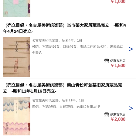
￥1,000
（売立目録・名古屋美術倶楽部）当市某大家所蔵品売立 -昭和4
年4月24日売立-
名古屋美術倶楽部、昭和4年、1冊
A5判、写真約56頁、目録46頁、表紙に住所氏名印、裏表紙に
少書込
伊東古本店
￥1,500
（売立目録・名古屋美術倶楽部）柴山青松軒並某旧家所蔵品売
立 -昭和11年1月16日売立-
名古屋美術倶楽部、昭和11年、1冊
B5判、写真56頁、目録29頁、表紙に骨董店印
伊東古本店
￥2,000