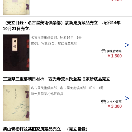
（売立目録・名古屋美術倶楽部）故新庵所蔵品売立 -昭和14年
10月21日売立-
名古屋美術倶楽部、昭和14年、1冊
B5判、写真72頁、扉に骨董店印
伊東古本店
￥1,500
三重県三重部朝日村柿 西光寺荒木氏並某旧家所蔵品売立
名古屋美術倶楽部、名古屋美術倶楽部、昭 9、1冊
遠州共筒茶杓他茶道具
とらや書店
￥3,300
柴山青松軒並某旧家所蔵品売立 （売立目録）