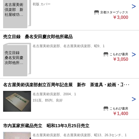
初版 カバー
名古屋美術
倶楽部 新
京都スターブックス
社屋竣功記
￥3,000
念帖
売立目録 桑名安田慶次郎他所蔵品
名古屋美術倶楽部、名古屋美術倶楽部、昭9、1
売立目録
こもれび書房
桑名安田慶
￥3,050
次郎他所蔵
品
名古屋美術倶楽部創立百周年記念展 新作 茶道具・絵画・工芸
名古屋美術倶楽部、2004、1
151頁、B5判、良好
こもれび書房
￥1,400
市内某家所蔵品売立 昭和13年3月25日売立
名古屋美術倶楽部、名古屋美術倶楽部、昭13、26.3センチ、1