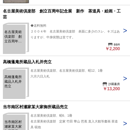
名古屋美術倶楽部 創立百周年記念展 新作 茶道具・絵画・工
芸
◆送料無料
２００４年 名古屋美術倶楽部 表面に多少のスレ、キズはあ
名古屋美術
倶楽部 創
りますが、中身状態は並です。
立百周年記
BBR
念展 新
￥2,200
作 茶道
具・絵画・
工芸
高橋蓬庵所蔵品入札并売立
名古屋美術倶楽部、名古屋美術倶楽部、昭12、1冊
六月六日入札
高橋蓬庵所
蔵品入札并
沙羅書房
売立
￥13,200
当市南区村瀬家某大家御所蔵品売立
名古屋美術倶楽部、昭6、1冊
名古屋美術倶楽部 定家 竹田 華山 芭蕉 直入大観等書画 茶道
当市南区村
瀬家某大家
具 硯他