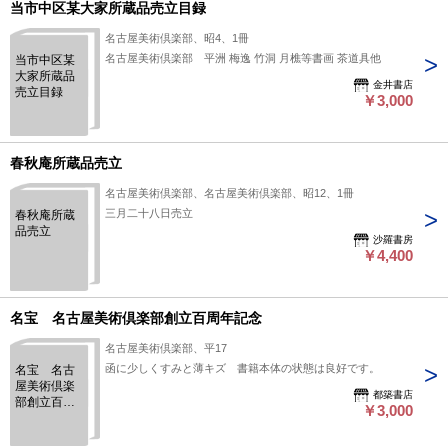
当市中区某大家所蔵品売立目録
名古屋美術倶楽部、昭4、1冊
名古屋美術倶楽部 平洲 梅逸 竹洞 月樵等書画 茶道具他
当市中区某
大家所蔵品
金井書店
売立目録
￥3,000
春秋庵所蔵品売立
名古屋美術倶楽部、名古屋美術倶楽部、昭12、1冊
三月二十八日売立
春秋庵所蔵
品売立
沙羅書房
￥4,400
名宝 名古屋美術倶楽部創立百周年記念
名古屋美術倶楽部、平17
函に少しくすみと薄キズ 書籍本体の状態は良好です。
名宝 名古
屋美術倶楽
都築書店
部創立百周
￥3,000
年記念