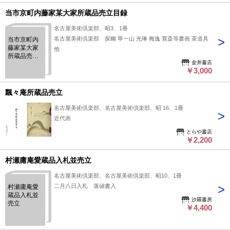
当市京町内藤家某大家所蔵品売立目録
名古屋美術倶楽部、昭3、1冊
名古屋美術倶楽部 探幽 寧一山 光琳 梅逸 寛斎等書画 茶道具
当市京町内
藤家某大家
他
所蔵品売立
金井書店
目録
￥3,000
飄々庵所蔵品売立
名古屋美術倶楽部、名古屋美術倶楽部、昭 16、1冊
近代画
とらや書店
￥2,200
村瀬庸庵愛蔵品入札並売立
名古屋美術倶楽部、名古屋美術倶楽部、昭10、1冊
二月八日入札 落値書入
村瀬庸庵愛
蔵品入札並
沙羅書房
売立
￥4,400