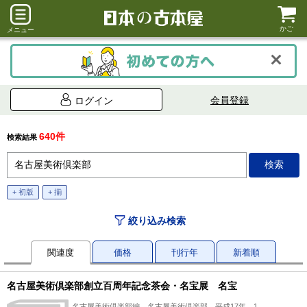
かご
メニュー
会員登録
ログイン
640件
検索結果
+ 初版
+ 揃
絞り込み検索
関連度
価格
刊行年
新着順
名古屋美術倶楽部創立百周年記念茶会・名宝展 名宝
名古屋美術倶楽部編、名古屋美術倶楽部、平成17年、1