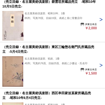
（売立目録・名古屋美術倶楽部）碧雲荘所蔵品売立 -昭和10年
10月5日売立-
名古屋美術倶楽部、昭和10年、1冊
B5判、写真78頁、目録19頁、表紙と扉に骨董店印
伊東古本店
￥2,000
（売立目録・名古屋美術倶楽部）東区三輪惣右衛門氏所蔵品売
立 -5月4日売立-
名古屋美術倶楽部、戦前、1冊
A5判、写真約76頁、目録25頁、表紙に少書込・氏名印
伊東古本店
￥1,500
（売立目録・名古屋美術倶楽部）西区串田家並某家所蔵品売
立 -昭和10年6月4日売立-
名古屋美術倶楽部、昭和10年、1冊