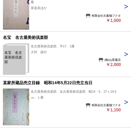
冊
茶道具ほか
有限会社古書舗フクタ
￥1,000
名宝 名古屋美術倶楽部
名古屋美術倶楽部、平17、1冊
大判 函付
名宝 名古
屋美術倶楽
(株)山星書店
部
￥2,000
某家所蔵品売立目録 昭和14年5月22日売立当日
名古屋美術倶楽部、名古屋美術倶楽部、昭14・5、27ｘ19.5
㎝、１冊
有限会社古書舗フクタ
￥1,100