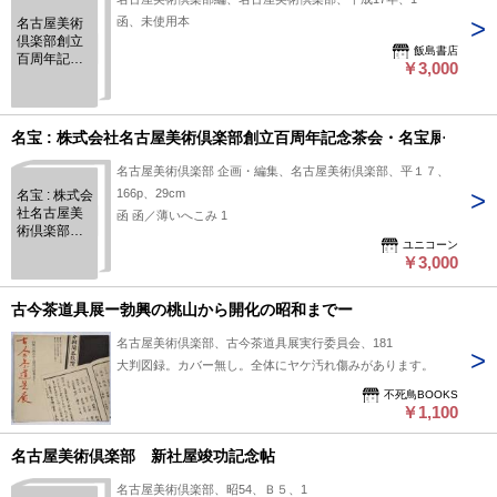
函、未使用本
名古屋美術
倶楽部創立
飯島書店
百周年記念
￥3,000
茶会・名宝
展 名宝
名宝 : 株式会社名古屋美術倶楽部創立百周年記念茶会・名宝展
名古屋美術倶楽部 企画・編集、名古屋美術倶楽部、平１７、
166p、29cm
名宝 : 株式会
社名古屋美
函 函／薄いへこみ 1
術倶楽部創
ユニコーン
立百周年記
￥3,000
念茶会・名
宝展
古今茶道具展ー勃興の桃山から開化の昭和までー
名古屋美術倶楽部、古今茶道具展実行委員会、181
大判図録。カバー無し。全体にヤケ汚れ傷みがあります。
不死鳥BOOKS
￥1,100
名古屋美術倶楽部 新社屋竣功記念帖
名古屋美術倶楽部、昭54、Ｂ５、1