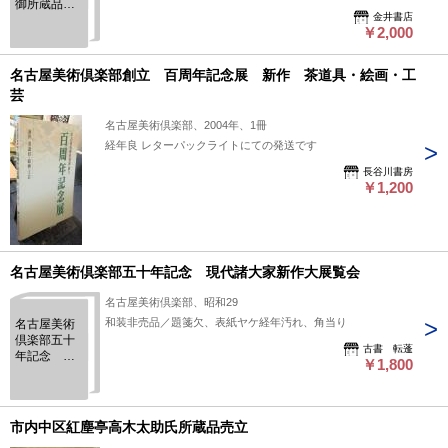
御所蔵品売
金井書店
立
￥2,000
名古屋美術倶楽部創立 百周年記念展 新作 茶道具・絵画・工
芸
名古屋美術倶楽部、2004年、1冊
経年良 レターパックライトにての発送です
長谷川書房
￥1,200
名古屋美術倶楽部五十年記念 現代諸大家新作大展覧会
名古屋美術倶楽部、昭和29
和装非売品／題箋欠、表紙ヤケ経年汚れ、角当り
名古屋美術
倶楽部五十
古書 転蓬
年記念 現
￥1,800
代諸大家新
作大展覧会
市内中区紅塵亭高木太助氏所蔵品売立