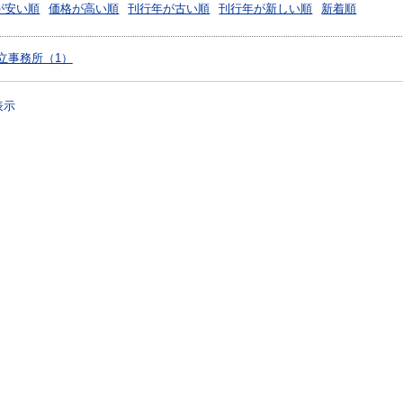
が安い順
価格が高い順
刊行年が古い順
刊行年が新しい順
新着順
立事務所（1）
表示