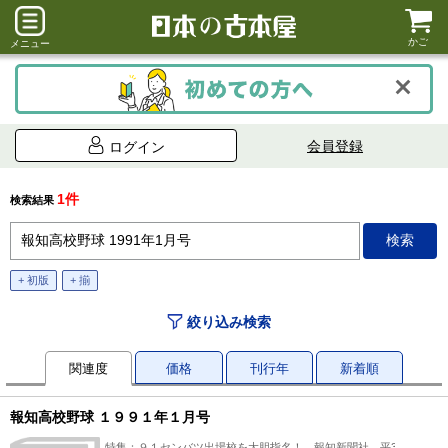
かご
メニュー
会員登録
ログイン
1件
検索結果
+ 初版
+ 揃
絞り込み検索
関連度
価格
刊行年
新着順
報知高校野球 １９９１年１月号
特集：９１センバツ出場校を大胆指名！、報知新聞社、平3