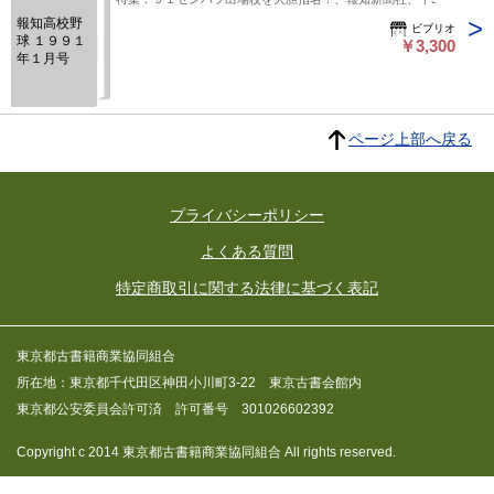
報知高校野
ビブリオ
球 １９９１
￥3,300
年１月号
ページ上部へ戻る
プライバシーポリシー
よくある質問
特定商取引に関する法律に基づく表記
東京都古書籍商業協同組合
所在地：東京都千代田区神田小川町3-22 東京古書会館内
東京都公安委員会許可済 許可番号 301026602392
Copyright c 2014 東京都古書籍商業協同組合 All rights reserved.