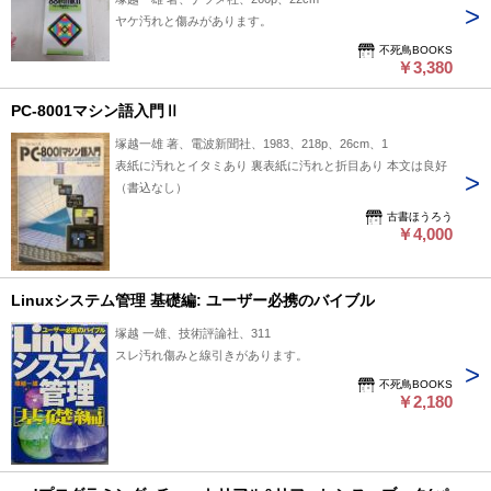
ヤケ汚れと傷みがあります。
不死鳥BOOKS
￥3,380
PC-8001マシン語入門Ⅱ
塚越一雄 著、電波新聞社、1983、218p、26cm、1
表紙に汚れとイタミあり 裏表紙に汚れと折目あり 本文は良好
（書込なし）
古書ほうろう
￥4,000
Linuxシステム管理 基礎編: ユーザー必携のバイブル
塚越 一雄、技術評論社、311
スレ汚れ傷みと線引きがあります。
不死鳥BOOKS
￥2,180