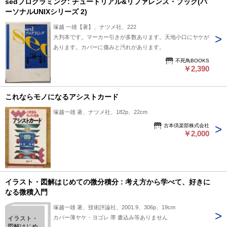
sedプログラミング: チュートリアル&リファレンス・ブック(パ
ーソナルUNIXシリーズ 2)
塚越 一雄【著】、ナツメ社、222
大判本です。マーカー引きが多数あります。天地小口にヤケが
あります。カバーに傷みと汚れがあります。
不死鳥BOOKS
￥2,390
これならモノになるアシストカード
塚越一雄 著、ナツメ社、182p、22cm
古本倶楽部株式会社
￥2,000
イラスト・図解はじめての微分積分 : 考え方から学べて、好きに
なる微積入門
塚越一雄 著、技術評論社、2001.9、306p、19cm
カバー薄ヤケ・ヨゴレ 帯 書込み等ありません
イラスト・
図解はじめ