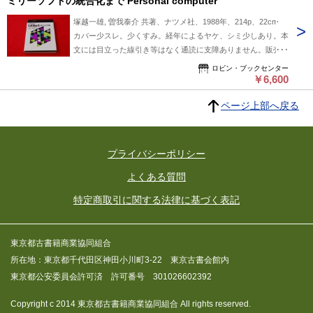
ミリーソフトの統合化まで Personal computer
塚越一雄, 曽我泰介 共著、ナツメ社、1988年、214p、22cm
カバー少スレ。少くすみ。経年によるヤケ、シミ少しあり。本
文には目立った線引き等はなく通読に支障ありません。販売当
時定価 1,200円。通読は可能ですが、やや経年感あることか
ロビン・ブックセンター
らコンディション評価は「並下」といたしました。 発送の際
￥6,600
の梱包は厚さ制限ギリギリのため、防水の袋のみの簡易包装と
ページ上部へ戻る
なるかも知れません。ご了承ください。
プライバシーポリシー
よくある質問
特定商取引に関する法律に基づく表記
東京都古書籍商業協同組合
所在地：東京都千代田区神田小川町3-22 東京古書会館内
東京都公安委員会許可済 許可番号 301026602392
Copyright c 2014 東京都古書籍商業協同組合 All rights reserved.