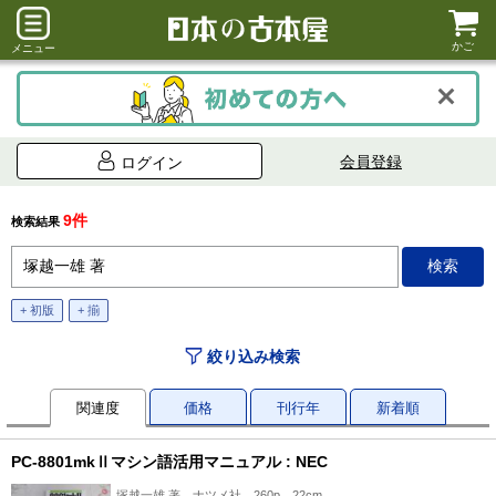
かご
メニュー
会員登録
ログイン
9件
検索結果
+ 初版
+ 揃
絞り込み検索
関連度
価格
刊行年
新着順
PC-8801mkⅡマシン語活用マニュアル : NEC
塚越一雄 著、ナツメ社、260p、22cm