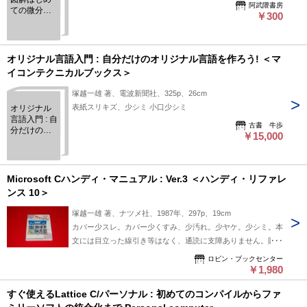
阿武隈書房
ての微分積
￥300
分 : 考え方か
ら学べて、
好きになる
微積入門
オリジナル言語入門 : 自分だけのオリジナル言語を作ろう! ＜マ
イコンテクニカルブックス＞
塚越一雄 著、電波新聞社、325p、26cm
表紙スリキズ、少シミ 小口少シミ
オリジナル
言語入門 : 自
古書 牛歩
分だけのオ
￥15,000
リジナル言
語を作ろう!
＜マイコン
テクニカル
Microsoft Cハンディ・マニュアル : Ver.3 ＜ハンディ・リファレ
ブックス＞
ンス 10＞
塚越一雄 著、ナツメ社、1987年、297p、19cm
カバー少スレ。カバー少くすみ、少汚れ。少ヤケ。少シミ。本
文には目立った線引き等はなく、通読に支障ありません。販売
当時定価 1,200円。通読は可能ですが、やや経年感あること
ロビン・ブックセンター
からコンディション評価は「並下」といたしました。 発送の
￥1,980
際の梱包は厚さ制限ギリギリのため、防水の袋のみの簡易包装
すぐ使えるLattice C/パーソナル : 初めてのコンパイルからファ
になるかもしれません。ご了承ください。