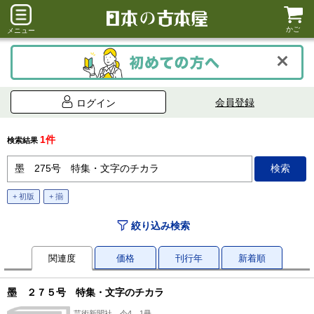
かご
メニュー
会員登録
ログイン
1件
検索結果
+ 初版
+ 揃
絞り込み検索
関連度
価格
刊行年
新着順
墨 ２７５号 特集・文字のチカラ
芸術新聞社、令4、1冊