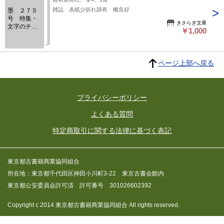
雑誌 表紙少折れ跡有 概良好
墨 ２７５
号 特集・
きさらぎ文庫
文字のチカ
￥1,000
ラ
ページ上部へ戻る
プライバシーポリシー
よくある質問
特定商取引に関する法律に基づく表記
東京都古書籍商業協同組合
所在地：東京都千代田区神田小川町3-22 東京古書会館内
東京都公安委員会許可済 許可番号 301026602392
Copyright c 2014 東京都古書籍商業協同組合 All rights reserved.