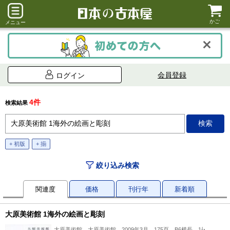
かご
メニュー
会員登録
ログイン
4件
検索結果
+ 初版
+ 揃
絞り込み検索
関連度
価格
刊行年
新着順
大原美術館 1海外の絵画と彫刻
大原美術館、大原美術館、2009年3月、175頁、B6横長、1冊