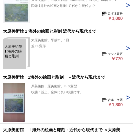
図録 1海外の絵画と彫刻 -近代から現代まで-
みずほ書房
￥1,000
大原美術館 1 海外の絵画と彫刻 近代から現代まで
大原美術館、平成21、1冊
並 B5変形
大原美術館
1 海外の絵
マツノ書店
画と彫刻 近
￥770
代から現代
まで
大原美術館 1海外の絵画と彫刻 －近代から現代まで
原美術館、原美術館、Ｂ６変型
状態：並上、全体に良い状態です。
古本 文蔵
￥1,800
大原美術館 Ⅰ海外の絵画と彫刻 : 近代から現代まで ＜大原美