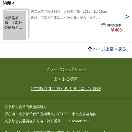
術館＞
黒江光彦 [ほか] 解説、大原美術館、175p、21×22cm
図録。下部角全体にわずかなヨレがあります。。
大原美術
館 Ⅰ海外
阿武隈書房
の絵画と彫
￥400
刻 : 近代から
現代まで ＜
大原美術館
＞
ページ上部へ戻る
プライバシーポリシー
よくある質問
特定商取引に関する法律に基づく表記
東京都古書籍商業協同組合
所在地：東京都千代田区神田小川町3-22 東京古書会館内
東京都公安委員会許可済 許可番号 301026602392