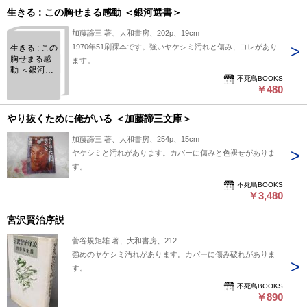
生きる : この胸せまる感動 ＜銀河選書＞
加藤諦三 著、大和書房、202p、19cm
1970年51刷裸本です。強いヤケシミ汚れと傷み、ヨレがあり
生きる : この
胸せまる感
ます。
動 ＜銀河選
不死鳥BOOKS
書＞
￥480
やり抜くために俺がいる ＜加藤諦三文庫＞
加藤諦三 著、大和書房、254p、15cm
ヤケシミと汚れがあります。カバーに傷みと色褪せがありま
す。
不死鳥BOOKS
￥3,480
宮沢賢治序説
菅谷規矩雄 著、大和書房、212
強めのヤケシミ汚れがあります。カバーに傷み破れがありま
す。
不死鳥BOOKS
￥890