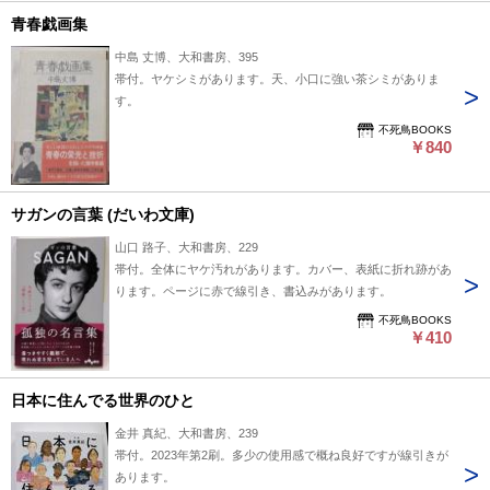
青春戯画集
中島 丈博、大和書房、395
帯付。ヤケシミがあります。天、小口に強い茶シミがありま
す。
不死鳥BOOKS
￥840
サガンの言葉 (だいわ文庫)
山口 路子、大和書房、229
帯付。全体にヤケ汚れがあります。カバー、表紙に折れ跡があ
ります。ページに赤で線引き、書込みがあります。
不死鳥BOOKS
￥410
日本に住んでる世界のひと
金井 真紀、大和書房、239
帯付。2023年第2刷。多少の使用感で概ね良好ですが線引きが
あります。