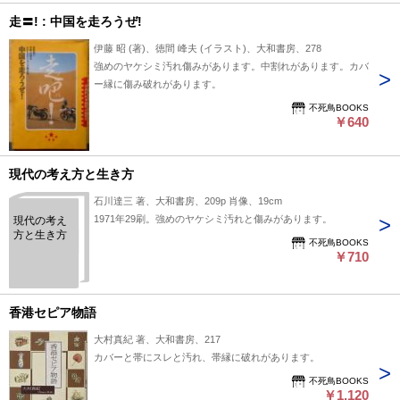
走〓! : 中国を走ろうぜ!
伊藤 昭 (著)、徳間 峰夫 (イラスト)、大和書房、278
強めのヤケシミ汚れ傷みがあります。中割れがあります。カバ
ー縁に傷み破れがあります。
不死鳥BOOKS
￥640
現代の考え方と生き方
石川達三 著、大和書房、209p 肖像、19cm
1971年29刷。強めのヤケシミ汚れと傷みがあります。
現代の考え
方と生き方
不死鳥BOOKS
￥710
香港セピア物語
大村真紀 著、大和書房、217
カバーと帯にスレと汚れ、帯縁に破れがあります。
不死鳥BOOKS
￥1,120