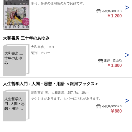
帯付。多少の使用感のみで良好です。
不死鳥BOOKS
￥1,200
大和書房 三十年のあゆみ
大和書房、1991
菊判 カバー
大和書房 三
十年のあゆ
書砦 梁山泊
み
￥1,800
人生哲学入門 : 人間・思想・用語 ＜銀河ブックス＞
高間直道 著、大和書房、287, 7p、19cm
ヤケシミがあります。カバーに汚れがあります。
人生哲学入
門 : 人間・思
不死鳥BOOKS
想・用語 ＜
￥880
銀河ブック
ス＞
原初的思考―白のフォークロア