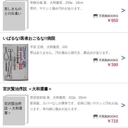
草柳大蔵 著、大和書房、234p、19cm
帯付。ヤケシミ傷み汚れがあります。
美しきもの
との出逢い
不死鳥BOOKS
￥950
いばるな!医者おごるな!!病院
平岩 正樹、大和書房、222
帯はありません。汚れ傷みと線引き、書込みがあります。
不死鳥BOOKS
￥390
宮沢賢治序説 ＜大和選書＞
菅谷規矩雄 著、大和書房、212p、20cm
新装版。カバーなしの裸本です。全体に強いヤケシミ汚れがあ
宮沢賢治序
説 ＜大和選
ります。本の縁に傷みがあります。
書＞
不死鳥BOOKS
￥710