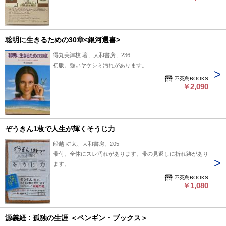
聡明に生きるための30章<銀河選書>
得丸美津枝 著、大和書房、236
初版。強いヤケシミ汚れがあります。
不死鳥BOOKS
￥2,090
ぞうきん1枚で人生が輝くそうじ力
船越 耕太、大和書房、205
帯付。全体にスレ汚れがあります。帯の見返しに折れ跡があり
ます。
不死鳥BOOKS
￥1,080
源義経 : 孤独の生涯 ＜ペンギン・ブックス＞