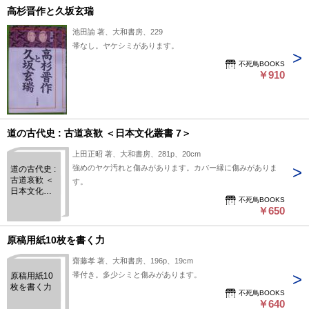
高杉晋作と久坂玄瑞
池田諭 著、大和書房、229
帯なし。ヤケシミがあります。
不死鳥BOOKS
￥910
道の古代史 : 古道哀歓 ＜日本文化叢書 7＞
上田正昭 著、大和書房、281p、20cm
強めのヤケ汚れと傷みがあります。カバー縁に傷みがありま
道の古代史 :
古道哀歓 ＜
す。
日本文化叢
不死鳥BOOKS
書 7＞
￥650
原稿用紙10枚を書く力
齋藤孝 著、大和書房、196p、19cm
帯付き。多少シミと傷みがあります。
原稿用紙10
枚を書く力
不死鳥BOOKS
￥640