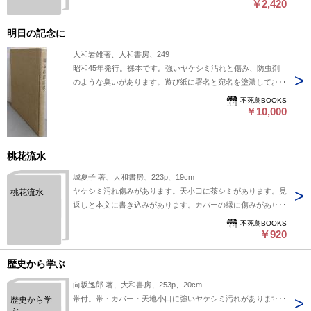
￥2,420
明日の記念に
大和岩雄著、大和書房、249
昭和45年発行。裸本です。強いヤケシミ汚れと傷み、防虫剤
のような臭いがあります。遊び紙に署名と宛名を塗潰してあり
ます。
不死鳥BOOKS
￥10,000
桃花流水
城夏子 著、大和書房、223p、19cm
ヤケシミ汚れ傷みがあります。天小口に茶シミがあります。見
桃花流水
返しと本文に書き込みがあります。カバーの縁に傷みがありま
す。
不死鳥BOOKS
￥920
歴史から学ぶ
向坂逸郎 著、大和書房、253p、20cm
帯付。帯・カバー・天地小口に強いヤケシミ汚れがあります。
歴史から学