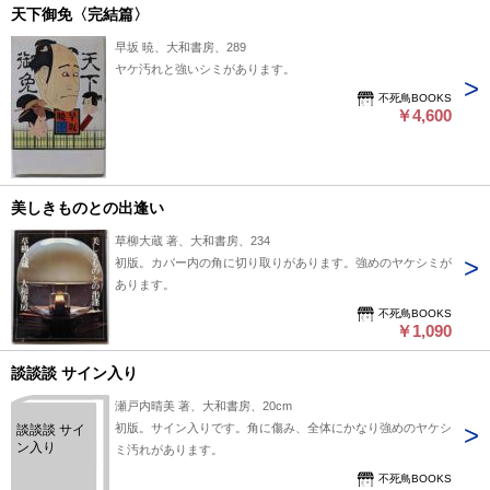
天下御免〈完結篇〉
早坂 暁、大和書房、289
ヤケ汚れと強いシミがあります。
不死鳥BOOKS
￥4,600
美しきものとの出逢い
草柳大蔵 著、大和書房、234
初版。カバー内の角に切り取りがあります。強めのヤケシミが
あります。
不死鳥BOOKS
￥1,090
談談談 サイン入り
瀬戸内晴美 著、大和書房、20cm
初版。サイン入りです。角に傷み、全体にかなり強めのヤケシ
談談談 サイ
ン入り
ミ汚れがあります。
不死鳥BOOKS