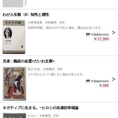
わが人生観〈8〉知性と感性
小林秀雄著、大和書房、240
1969年初版。強めのヤケ汚れと傷み、書込みがあります。
不死鳥BOOKS
￥17,300
兄者 : 義経の血霊<だいわ文庫>
西川 右近、大和書房、345
ヤケ汚れとカバー縁に少し傷みがあります。
不死鳥BOOKS
￥390
ネガティブに生きる。~ヒロシの自虐的幸福論
ヒロシ、大和書房、216