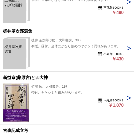
三毛猫ホー
ムズ映画館
不死鳥BOOKS
￥490
梶井基次郎選集
梶井 基次郎 (著)、大和書房、306
初版。函付。全体にかなり強めのヤケシミ汚れがあります。
梶井基次郎
選集
不死鳥BOOKS
￥430
新益京(藤原宮)と四大神
竹澤 勉、大和書房、197
帯付。ヤケシミと傷みがあります。
不死鳥BOOKS
￥1,070
古事記成立考