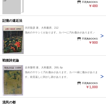
ぶ
不死鳥BOOKS
￥480
記憶の遠近法
渋沢龍彦 著、大和書房、212
強めのヤケシミがあります。カバーに汚れ傷みがあります。
不死鳥BOOKS
￥900
戦後詩史論
吉本隆明 著、大和書房、269, 6p
強めのヤケシミ汚れ傷みがあります。カバー縁に傷みがありま
す。前見返しに剥がし跡があります。
不死鳥BOOKS
￥1,000
流民の都