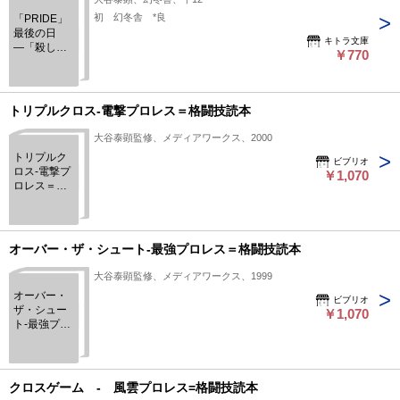
初 幻冬舎 *良
「PRIDE」
最後の日
キトラ文庫
―「殺し」
￥770
の継承
トリプルクロス-電撃プロレス＝格闘技読本
大谷泰顕監修、メディアワークス、2000
トリプルク
ビブリオ
ロス-電撃プ
￥1,070
ロレス＝格
闘技読本
オーバー・ザ・シュート-最強プロレス＝格闘技読本
大谷泰顕監修、メディアワークス、1999
オーバー・
ビブリオ
ザ・シュー
￥1,070
ト-最強プロ
レス＝格闘
技読本
クロスゲーム - 風雲プロレス=格闘技読本