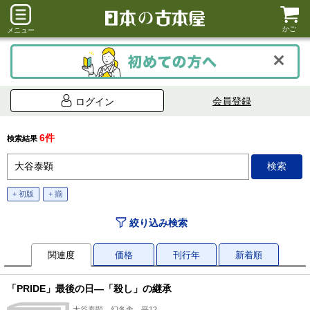
かご
メニュー
会員登録
ログイン
6件
検索結果
+ 初版
+ 揃
絞り込み検索
関連度
価格
刊行年
新着順
「PRIDE」最後の日―「殺し」の継承
大谷泰顕、幻冬舎、平12