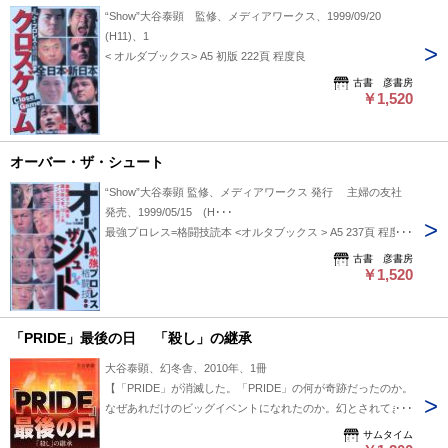
“Show”大谷泰顕 監修、メディアワークス、1999/09/20
(H11)、1
< オルダブックス> A5 初版 222頁 程度良
古書 彦書房
￥1,520
オーバー・ザ・シュート
“Show”大谷泰顕 監修、メディアワークス 発行 主婦の友社
発売、1999/05/15 (H･･･
最強プロレス=格闘技読本 <オルタブックス > A5 237頁 程度良
古書 彦書房
￥1,520
「PRIDE」最後の日 「殺し」の継承
大谷泰顕、幻冬舎、2010年、1冊
【「PRIDE」が消滅した。「PRIDE」の何が奇跡だったのか。
なぜあれだけのビッグイベントになれたのか。幻とされてきた
一戦すらも実現させてしまった魔力とは何なのか。謎を紐解く
サムタイム