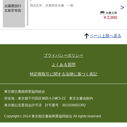
明治五年、京都府布令書 一枚
太陽暦頒行
太政官布告
扶桑文庫
￥2,000
ページ上部へ戻る
プライバシーポリシー
よくある質問
特定商取引に関する法律に基づく表記
東京都古書籍商業協同組合
所在地：東京都千代田区神田小川町3-22 東京古書会館内
東京都公安委員会許可済 許可番号 301026602392
Copyright c 2014 東京都古書籍商業協同組合 All rights reserved.