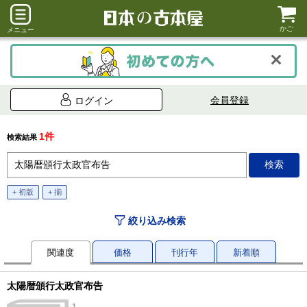
かご
メニュー
会員登録
ログイン
1件
検索結果
+ 初版
+ 揃
絞り込み検索
関連度
価格
刊行年
新着順
太陽暦頒行太政官布告
1