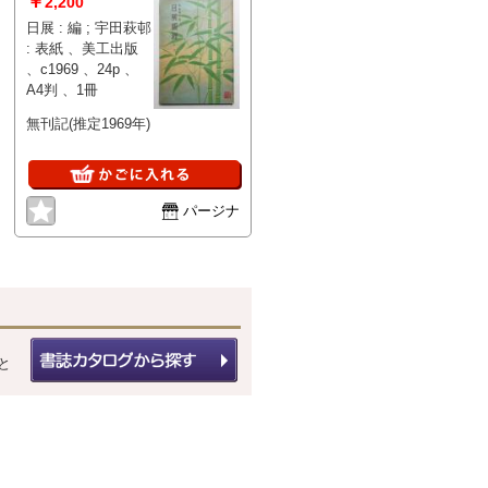
￥
2,200
日展 : 編 ; 宇田萩邨
: 表紙 、美工出版
、c1969 、24p 、
A4判 、1冊
無刊記(推定1969年)
パージナ
と