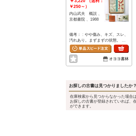
￥
3,220
（送料：
￥250～）
内山武夫 概説 、
京都書院 、1988
備考： : やや傷み、キズ、スレ、
汚れあり。まずまずの状態。 少
ヤケあり。 サイズ: 310mm ペー
ジ数: 271p 輸送箱付（ヤ
ケ、シミ、イタミあり）。
オヨヨ書林
お探しの古書は見つかりましたか
在庫検索から見つからなかった場合
お探しの古書が登録されていれば、
ができます。