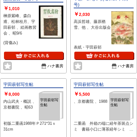
号)
￥
1,010
￥
2,030
榊原紫峰、森白
甫、松林桂月、宇
高浜哲雄、藤原楢
田萩邨 、絵画教習
雪、他 、大谷出版会
会 、昭9/6
(背傷み)
表紙・宇田萩邨
ハナ書房
ハナ書房
宇田萩邨写生帖
宇田萩邨写生帖
￥
￥
8,000
5,500
宇田萩邨写
宇田萩邨写
内山武夫・概説 、
、京都書院 、1988
生帖
生帖
京都書院 、昭63
初版二重函1988年Ｐ271*31ｘ
二重函 外箱の端に経年茶斑点シ
31cm
ミ 書籍小口に薄茶経年シミ 本
文部の状態は良好です。