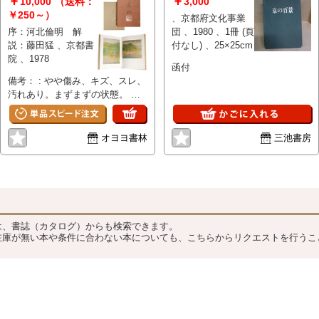
￥
￥
10,000
（送料：
3,000
￥250～）
、京都府文化事業
序：河北倫明 解
団 、1980 、1冊 (頁
説：藤田猛 、京都書
付なし) 、25×25cm
院 、1978
函付
備考： : やや傷み、キズ、スレ、
汚れあり。まずまずの状態。 少
ヤケ、シミ、帙に色褪せあり。
サイズ: 380mm ページ数:
249p
オヨヨ書林
三池書房
？
は、書誌（カタログ）からも検索できます。
在庫が無い本や条件に合わない本についても、こちらからリクエストを行うこ