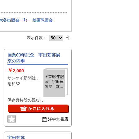
大谷出版会（1）
絵画教習会
表示件数：
件
画業60年記念 宇田萩邨展
京の四季
￥
2,000
画業60年記
サンケイ新聞社 、
念 宇田萩
昭和52
邨展 京の
四季
保存良特段の難なし
洋学堂書店
宇田萩邨