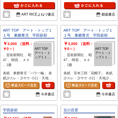
ART RICEよねづ書店
都築書店
ART TOP アート・トップ１
ART TOP アート・トップ１
１号 東郷青児 宇田萩邨
１号 東郷青児 宇田萩邨
￥
￥
3,000
（送料：
3,000
（送料：
￥0～）
￥0～）
ART TOP
ART TOP
アート・ト
アート・ト
、芸術新聞社 、昭
、芸術新聞社 、昭
ップ１１
ップ１１
47 、88頁 、Ａ４
47 、88頁 、Ａ４
号 東郷青
号 東郷青
、1冊
、1冊
児 宇田萩
児 宇田萩
邨
邨
表紙 東郷青児「バラ一輪」 表
表紙 宮本三郎「花帽子」 表紙
紙少スレ・少ヤケ 小口・天地少
少スレ・少ヤケ 小口・天地少ヤ
ヤケ・少シミ
ケ・少シミ
今井書店
今井書店
宇田萩邨
京の百景