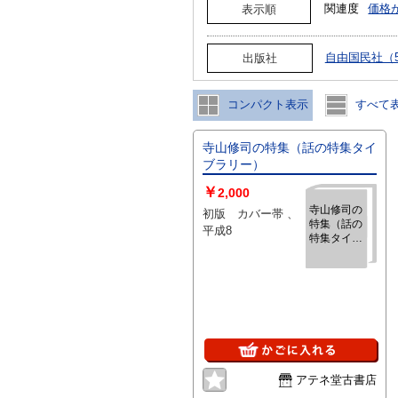
関連度
価格
表示順
自由国民社（
出版社
コンパクト表示
すべて
寺山修司の特集（話の特集タイ
ブラリー）
￥
2,000
寺山修司の
初版 カバー帯 、
特集（話の
平成8
特集タイブ
ラリー）
アテネ堂古書店