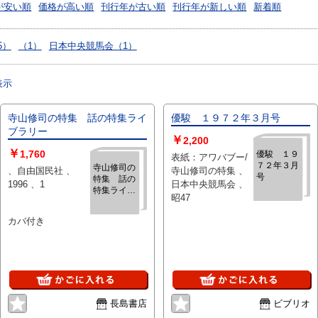
が安い順
価格が高い順
刊行年が古い順
刊行年が新しい順
新着順
5）
（1）
日本中央競馬会（1）
表示
寺山修司の特集 話の特集ライ
優駿 １９７２年３月号
ブラリー
￥
2,200
￥
1,760
優駿 １９
表紙：アワバブー/
７２年３月
寺山修司の
、自由国民社 、
寺山修司の特集 、
号
特集 話の
1996 、1
日本中央競馬会 、
特集ライブ
昭47
ラリー
カバ付き
長島書店
ビブリオ