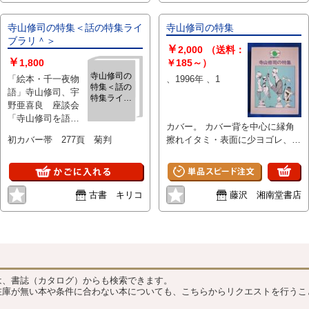
寺山修司の特集＜話の特集ライ
寺山修司の特集
ブラリ＾＞
￥
2,000
（送料：
￥
1,800
￥185～）
寺山修司の
「絵本・千一夜物
、1996年 、1
特集＜話の
語」寺山修司、宇
特集ライブ
野亜喜良 座談会
ラリ＾＞
「寺山修司を語
カバー。 カバー背を中心に縁角
る」九條今日子、
初カバー帯 277頁 菊判
擦れイタミ・表面に少ヨゴレ、小
立木義浩、和田
口三方少ヨゴレ、後ろ見返しに紙
誠、矢崎泰久他 、
はがし跡及び少線引きヨゴレがあ
自由国民社 、1996
りますが本文は概ね良好です。
、1
古書 キリコ
藤沢 湘南堂書店
？
は、書誌（カタログ）からも検索できます。
在庫が無い本や条件に合わない本についても、こちらからリクエストを行うこ