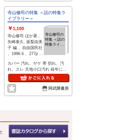
寺山修司の特集 ＜話の特集ラ
イブラリー＞
￥
1,100
寺山修司の
寺山修司 ほか著 ;
特集 ＜話の
矢崎泰久, 坂梨由美
特集ライブ
子 編 、自由国民社
ラリー＞
、1996.6 、277p 、
21cm
カバー 汚れ、ヤケ 帯 切れ、汚
れ、スレ 天地小口汚れ 経年に対
して並みです。
阿武隈書房
と