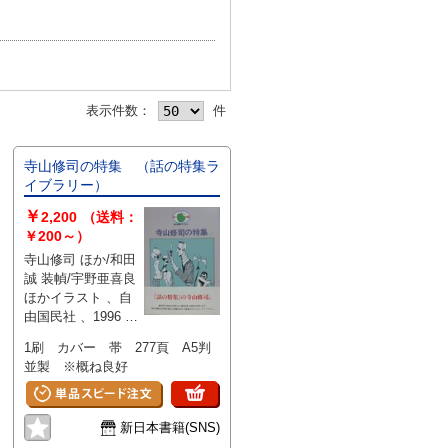
表示件数：
件
寺山修司の特集 （話の特集ラ
イブラリー）
￥
2,200
（送料：
￥200～）
寺山修司 ほか/和田
誠 装幀/宇野亜喜良
ほかイラスト 、自
由国民社 、1996 、
A5
1刷 カバー 帯 277頁 A5判
並製 ※概ね良好
新日本書籍(SNS)