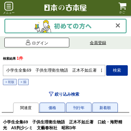
かご
メニュー
会員登録
ログイン
1件
検索結果
+ 初版
+ 揃
絞り込み検索
関連度
価格
刊行年
新着順
小学生全集69 子供生理衛生物語 正木不如丘著 口絵・海野精
光 A5判少シミ 文藝春秋社 昭和3年