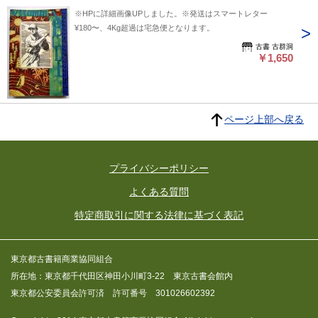
※HPに詳細画像UPしました。※発送はスマートレター
¥180〜、4Kg超過は宅急便となります。
古書 古群洞
￥1,650
ページ上部へ戻る
プライバシーポリシー
よくある質問
特定商取引に関する法律に基づく表記
東京都古書籍商業協同組合
所在地：東京都千代田区神田小川町3-22 東京古書会館内
東京都公安委員会許可済 許可番号 301026602392