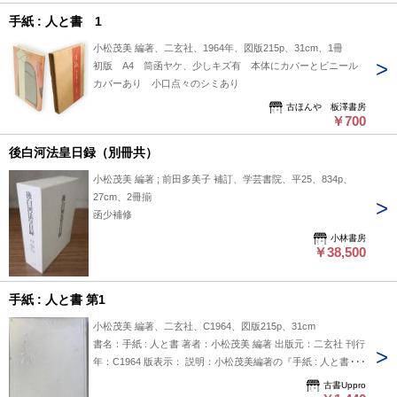
手紙 : 人と書 1
小松茂美 編著、二玄社、1964年、図版215p、31cm、1冊
初版 A4 筒函ヤケ、少しキズ有 本体にカバーとビニール
カバーあり 小口点々のシミあり
古ほんや 板澤書房
￥700
後白河法皇日録（別冊共）
小松茂美 編著 ; 前田多美子 補訂、学芸書院、平25、834p、
27cm、2冊揃
函少補修
小林書房
￥38,500
手紙 : 人と書 第1
小松茂美 編著、二玄社、C1964、図版215p、31cm
書名：手紙 : 人と書 著者：小松茂美 編著 出版元：二玄社 刊行
年：C1964 版表示： 説明：小松茂美編著の『手紙 : 人と書』
は、1964年に二玄社から刊行された一冊です。手紙という形
古書Uppro