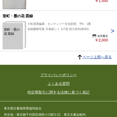
式を通じて、人と文字の関わりや書の表現について考察してい
￥1,440
る内容が収められているとみられます。時代背景や著者の視点
に基づき、手紙の文化や書の魅力に触れる一冊として、当時の
室町・墨の花 図録
書物や書道に興味のある方にとって参考になるかもしれませ
ん。古書としてもその時代の空気を感じられる点がうかがえま
小松茂美編著、センチュリー文化財団、平6、1冊
す。 状態：
名鏡勝朗写真 天表紙シミ 117頁 四六倍判(B5判)
室町・墨の
花 図録
金井書店
￥2,000
ページ上部へ戻る
プライバシーポリシー
よくある質問
特定商取引に関する法律に基づく表記
東京都古書籍商業協同組合
所在地：東京都千代田区神田小川町3-22 東京古書会館内