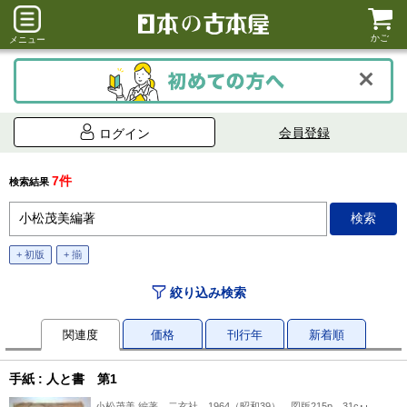
かご
メニュー
会員登録
ログイン
7件
検索結果
+ 初版
+ 揃
絞り込み検索
関連度
価格
刊行年
新着順
手紙 : 人と書 第1
小松茂美 編著、二玄社、1964（昭和39）、図版215p、31cm