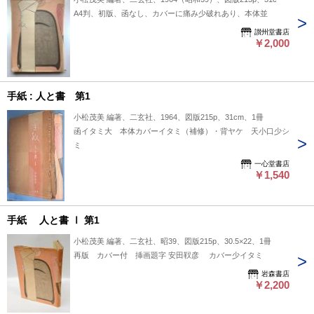
A4判、初版、函なし、カバーに痛み少破れあり、本体並
讃州堂書店
￥2,000
手紙 : 人と書 第1
小松茂美 編著、二玄社、1964、図版215p、31cm、1冊
函イタミ大 本体カバーイタミ（補修）・背ヤケ 天小口少シ
ミ
一心堂書店
￥1,540
手紙 人と書 Ⅰ 第1
小松茂美 編著、二玄社、昭39、図版215p、30.5×22、1冊
再版 カバー付 挿画題字 安田靫彦 カバー少イタミ
岩森書店
￥2,200