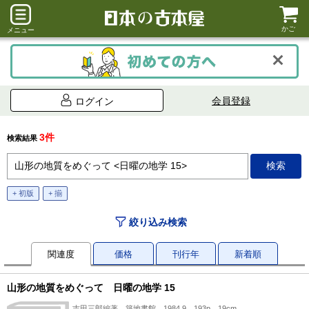
かご
メニュー
会員登録
ログイン
3件
検索結果
+ 初版
+ 揃
絞り込み検索
関連度
価格
刊行年
新着順
山形の地質をめぐって 日曜の地学 15
吉田三郎編著、築地書館、1984.9、193p、19cm