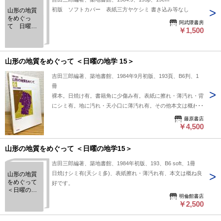
初版 ソフトカバー 表紙三方ヤケシミ 書き込み等なし
山形の地質
をめぐっ
阿武隈書房
て 日曜の
￥1,500
地学 15
山形の地質をめぐって ＜日曜の地学 15＞
吉田三郎編著、築地書館、1984年9月初版、193頁、B6判、1
冊
裸本。日焼け有。書籍角に少傷み有。表紙に擦れ・薄汚れ・背
にシミ有。地に汚れ・天小口に薄汚れ有。その他本文は概ね良
好です。
藤原書店
￥4,500
山形の地質をめぐって ＜日曜の地学15＞
吉田三郎編著、築地書館、1984年初版、193、B6 soft、1冊
日焼けシミ有(天シミ多)、表紙擦れ・薄汚れ有、本文は概ね良
山形の地質
をめぐって
好です。
＜日曜の地
明倫館書店
学15＞
￥2,500