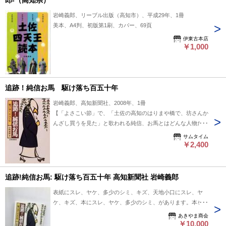
郎-（高知県）
岩崎義郎、リーブル出版（高知市）、平成29年、1冊
美本、A4判、初版第1刷、カバー、69頁
伊東古本店
￥1,000
追跡！純信お馬 駆け落ち百五十年
岩崎義郎、高知新聞社、2008年、1冊
【「よさこい節」で、「土佐の高知のはりまや橋で、坊さんか
んざし買うを見た」と歌われる純信、お馬とはどんな人物だっ
たのか。ロマンスのなれ初めから二人の足跡を辿り、数々の伝
サムタイム
説に彩られた駆け落ち事件の真相を探る。】第2刷、四六判、
￥2,400
ソフトカバー、199pp、本体：経年並、本文：経年並、カバ
ー：小痛みと軽い汚れ
追跡!純信お馬: 駆け落ち百五十年 高知新聞社 岩崎義郎
表紙にスレ、ヤケ、多少のシミ、キズ、天地小口にスレ、ヤ
ケ、キズ、本にスレ、ヤケ、多少のシミ、があります。本を読
むことに支障はございません。※注意事項※■毎商品チェック
あきやま商会
後出品しておりますが、中古品ということもあり、多少の書き
￥10,000