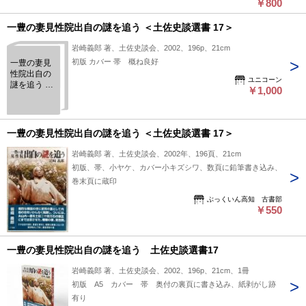
￥800
一豊の妻見性院出自の謎を追う ＜土佐史談選書 17＞
岩崎義郎 著、土佐史談会、2002、196p、21cm
初版 カバー 帯 概ね良好
一豊の妻見
性院出自の
ユニコーン
謎を追う ＜
￥1,000
土佐史談選
書 17＞
一豊の妻見性院出自の謎を追う ＜土佐史談選書 17＞
岩崎義郎 著、土佐史談会、2002年、196頁、21cm
初版、帯、小ヤケ、カバー小キズシワ、数頁に鉛筆書き込み、
巻末頁に蔵印
ぶっくいん高知 古書部
￥550
一豊の妻見性院出自の謎を追う 土佐史談選書17
岩崎義郎 著、土佐史談会、2002、196p、21cm、1冊
初版 A5 カバー 帯 奥付の裏頁に書き込み、紙剥がし跡
有り