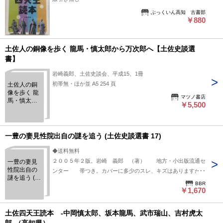
ぶっくいん高知 古書部
￥880
土佐人の銅像を歩く 龍馬・慎太郎から万次郎へ【土佐史談選
書】
岩崎義郎、土佐史談会、平成15、1冊
初帯無・ほか並 A5 254 頁
土佐人の銅
像を歩く 龍
マツノ書店
馬・慎太郎
￥5,500
から万次郎
へ【土佐史
談選書】
一豊の妻見性院出自の謎を追う (土佐史談選書 17)
◆送料無料
２００５年２版。岩崎 義郎 （著） 地方・小出版流通セ
一豊の妻見
性院出自の
ンター 帯つき。カバーに多少のスレ、キズはありますが、
謎を追う (土
中身状態は並です。
BBR
佐史談選書
￥1,670
17)
土佐四天王読本 -中岡慎太郎、坂本龍馬、武市瑞山、吉村虎太