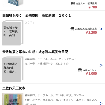
古ほんや 板澤書房
￥700
高知城を歩く 岩崎義郎 高知新聞 ２００１
２０７ｐ
高知城を歩
古地図と城 城郭文庫
く 岩崎義
￥2,200
郎 高知新
聞 ２００
１
安政地震と幕末の世相：抜き読み真覚寺日記
岩﨑義郎、リーブル、2016、クリックポスト
カバー帯 本体極薄ヤケ 地にシミ少
安政地震と
幕末の世
古書ニイロク
相：抜き読
￥1,000
み真覚寺日
記
土佐四天王読本
岩崎義郎、リーブル出版、2017年、69頁、30×21㎝
初版、小ヤケ、角小傷み、カバーキズシワ、本文並、書き込み
線引き無し