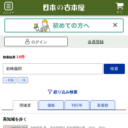
かご
メニュー
会員登録
ログイン
14件
検索結果
+ 初版
+ 揃
絞り込み検索
関連度
価格
刊行年
新着順
高知城を歩く
岩崎義郎 著、高知新聞社 高知新聞企業、2015、207p、