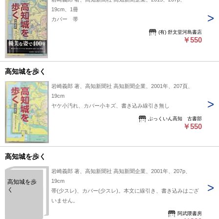
19cm、1冊
カバー 帯
(有) 舒文堂河島書店
￥550
高知城を歩く
岩崎義郎 著、高知新聞社 高知新聞企業、2001年、207頁、
19cm
ヤケ小汚れ、カバー小キズ、書き込み線引き無し
ぶっくいん高知 古書部
￥550
高知城を歩く
岩崎義郎 著、高知新聞社 高知新聞企業、2001年、207p、
19cm
高知城を歩
く
帯(少スレ)、カバー(少スレ)。本文に線引き、書き込みはござ
いません。
阿武隈書房