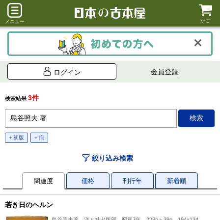
かご
メニュー
会員登録
ログイン
3件
検索結果
+ 初版
+ 揃
絞り込み検索
関連度
価格
刊行年
新着順
若き日のヘルン
島谷照夫著、洋々社出版部、昭和7年、229p＋39p、194x134