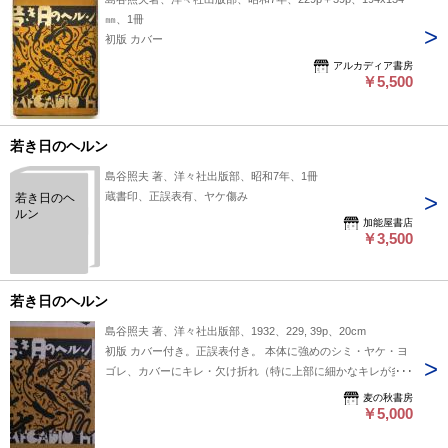
㎜、1冊
初版 カバー
アルカディア書房
￥5,500
若き日のヘルン
島谷照夫 著、洋々社出版部、昭和7年、1冊
蔵書印、正誤表有、ヤケ傷み
若き日のヘ
ルン
加能屋書店
￥3,500
若き日のヘルン
島谷照夫 著、洋々社出版部、1932、229, 39p、20cm
初版 カバー付き。正誤表付き。 本体に強めのシミ・ヤケ・ヨ
ゴレ、カバーにキレ・欠け折れ（特に上部に細かなキレが多く
あり多くあります）、カバーの裏側に強いシミ・ヤケ・ヨゴレ
麦の秋書房
があります。 ”自分は別にヘルンを理想化しようとするのでは
￥5,000
ない。勿論、誹謗する積りでもない。出来るだけ公平な立場か