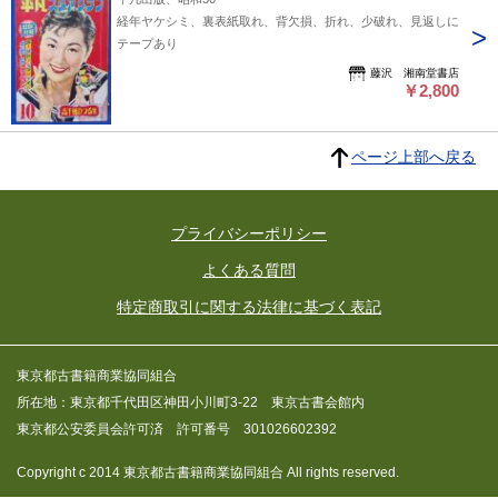
経年ヤケシミ、裏表紙取れ、背欠損、折れ、少破れ、見返しに
テープあり
藤沢 湘南堂書店
￥2,800
ページ上部へ戻る
プライバシーポリシー
よくある質問
特定商取引に関する法律に基づく表記
東京都古書籍商業協同組合
所在地：東京都千代田区神田小川町3-22 東京古書会館内
東京都公安委員会許可済 許可番号 301026602392
Copyright c 2014 東京都古書籍商業協同組合 All rights reserved.