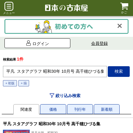
かご
メニュー
会員登録
ログイン
1件
検索結果
+ 初版
+ 揃
絞り込み検索
関連度
価格
刊行年
新着順
平凡 スタアグラフ 昭和30年 10月号 高千穂ひづる集
平凡出版、昭和30