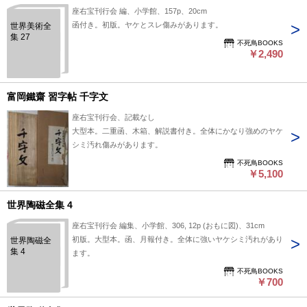
座右宝刊行会 編、小学館、157p、20cm
函付き。初版。ヤケとスレ傷みがあります。
世界美術全
集 27
不死鳥BOOKS
￥2,490
富岡鐵齋 習字帖 千字文
座右宝刊行会、記載なし
大型本。二重函、木箱、解説書付き。全体にかなり強めのヤケ
シミ汚れ傷みがあります。
不死鳥BOOKS
￥5,100
世界陶磁全集 4
座右宝刊行会 編集、小学館、306, 12p (おもに図)、31cm
初版。大型本。函、月報付き。全体に強いヤケシミ汚れがあり
世界陶磁全
集 4
ます。
不死鳥BOOKS
￥700