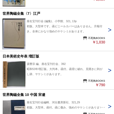
世界陶磁全集〈7〉江戸
座右宝刊行会 (編集)、小学館、321, 13p
初版。大型本です。函ビニールカバーはありません。月報付
き。全体にかなり強めのヤケシミがあります。
不死鳥BOOKS
￥1,030
日本美術史年表 増訂版
源豊宗 編、座右宝刊行会、392
昭和53年増訂版。大判本。函付。函背に破れ、見開きに剥が
し跡、ヤケシミがあります。
不死鳥BOOKS
￥790
世界陶磁全集 10 中国 宋遼
座右宝刊行会編輯、河出書房新社、321,29
初版。大型本。函付。函に傷み、強めのヤケシミがあります。