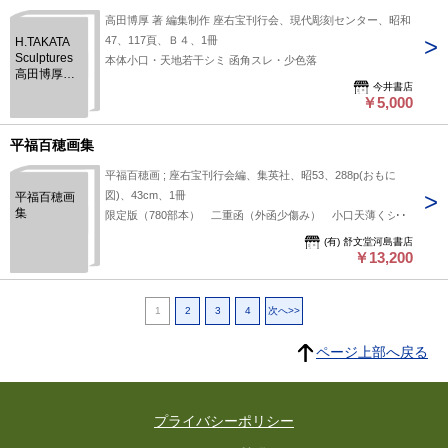
高田博厚 著 編集制作 座右宝刊行会、現代彫刻センター、昭和
47、117頁、Ｂ４、1冊
H.TAKATA
Sculptures
本体小口・天地若干シミ 函角スレ・少色落
高田博厚作
今井書店
品集
￥5,000
平福百穂画集
平福百穂画 ; 座右宝刊行会編、集英社、昭53、288p(おもに
図)、43cm、1冊
平福百穂画
集
限定版（780部本） 二重函（外函少傷み） 小口天薄くシミ
(有) 舒文堂河島書店
￥13,200
1
2
3
4
次へ>>
ページ上部へ戻る
プライバシーポリシー