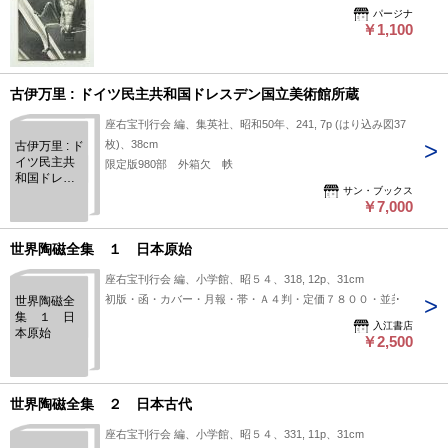
パージナ
￥1,100
古伊万里 : ドイツ民主共和国ドレスデン国立美術館所蔵
座右宝刊行会 編、集英社、昭和50年、241, 7p (はり込み図37
枚)、38cm
古伊万里 : ド
イツ民主共
限定版980部 外箱欠 帙
和国ドレス
サン・ブックス
デン国立美
￥7,000
術館所蔵
世界陶磁全集 １ 日本原始
座右宝刊行会 編、小学館、昭５４、318, 12p、31cm
初版・函・カバー・月報・帯・Ａ４判・定価７８００・並美
世界陶磁全
集 １ 日
入江書店
本原始
￥2,500
世界陶磁全集 ２ 日本古代
座右宝刊行会 編、小学館、昭５４、331, 11p、31cm