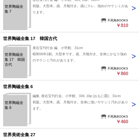
初版。大型本。函、月報付き。函にスレ、強めのヤケシミがあ
世界陶磁全
集 7
ります。
不死鳥BOOKS
￥810
世界陶磁全集 17 韓国古代
座右宝刊行会 編、小学館、31cm
昭和56年2刷。大型本です。函、月報付き。全体にかなり強め
世界陶磁全
集 17 韓国
のヤケシミ汚れがあります。
古代
不死鳥BOOKS
￥860
世界陶磁全集 6
編集: 座右宝刊行会、小学館、334, 10p (おもに図)、31cm
初版。大型本。函、月報付き。全体に強いヤケシミ汚れがあり
世界陶磁全
集 6
ます。
不死鳥BOOKS
￥460
世界美術全集 27