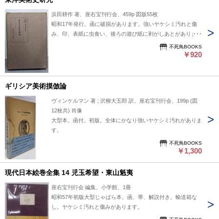
浜田耕作 著、座右宝刊行会、459p 図版55枚
昭和17年発行。函に破損があります。強いヤケシミ汚れと傷
み、印、表紙に虫食い、後ろの遊び紙に剥がしあとがありま
す。
不死鳥BOOKS
￥920
ギリシア美術摸倣論
ヴィンケルマン 著 ; 沢柳大五郎 訳、座右宝刊行会、199p (図
12枚共) 肖像
大型本。函付。初版。全体にかなり強いヤケシミ汚れがありま
す。
不死鳥BOOKS
￥1,300
現代日本絵巻全集 14 児玉希望・東山魁夷
座右宝刊行会 編集、小学館、1冊
昭和57年初版大型じゃばら本。函、帯、解説付き。輸送箱な
し。ヤケシミ汚れと傷みがあります。