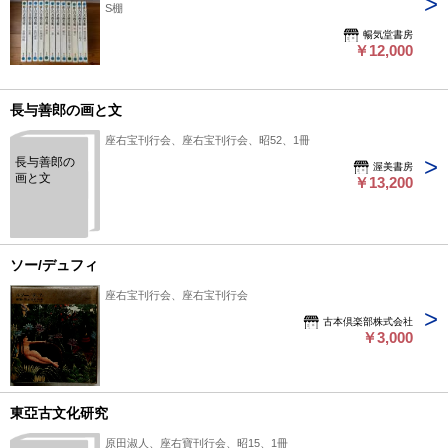
S棚
友次執筆（俳人の書画美術 / 座右宝刊行会編集, 第4巻）蕪村 岡
暢気堂書房
田利兵衛執筆（俳人の書画美術 / 座右宝刊行会編集, 第5巻）一
￥12,000
茶 宮脇昌三, 鈴木勝忠執筆（俳人の書画美術 / 座右宝刊行会編
集, 第6巻）子規 和田茂樹執筆（俳人の書画美術 / 座右宝刊行会
編集, 第7巻）漱石 瀬沼茂樹, 福田清人執筆（俳人の書画美術 /
長与善郎の画と文
座右宝刊行会編集, 第8巻）碧梧桐・井泉水・山頭火 伊澤元美執
筆（俳人の書画美術 / 座右宝刊行会編集, 第9巻）虚子 富安風生
座右宝刊行会、座右宝刊行会、昭52、1冊
[ほか] 執筆（俳人の書画美術 / 座右宝刊行会編集, 第10巻）江戸
長与善郎の
渥美書房
の画人 鈴木進執筆（俳人の書画美術 / 座右宝刊行会編集, 第11
画と文
￥13,200
巻著者 鈴木勝忠・他 明治の画人 （俳人の書画美術 / 座右宝刊
行会編集, 第12巻） 出版社 集英社
ソー/デュフィ
座右宝刊行会、座右宝刊行会
古本倶楽部株式会社
￥3,000
東亞古文化研究
原田淑人、座右寶刊行会、昭15、1冊