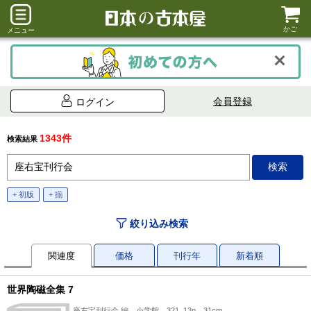
かご
メニュー
会員登録
ログイン
1343件
検索結果
+ 初版
+ 揃
絞り込み検索
関連度
価格
刊行年
新着順
世界陶磁全集 7
座右宝刊行会 編、小学館、321, 13p、31cm