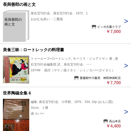
長與善郎の画と文
座右宝刊行会、座右宝刊行会、1972、1
おおむね良い・二重函
長與善郎の
画と文
ピッポ古書クラブ
￥7,000
美食三昧 : ロートレックの料理書
トゥールーズ=ロートレック, モーリス・ジョアイヤン 著 ; 座
右宝刊行会編集部 訳、座右宝刊行会、･･･
1974年 函付（ヤケ／函イタミ・シミ／カバー少イタミ）
愛書館中川書房 神田神保町店
￥7,700
世界陶磁全集 6
編集: 座右宝刊行会、小学館、1975、334, 10p (おもに図)、
31cm、１冊
函 カバー
高山本店
￥4,400