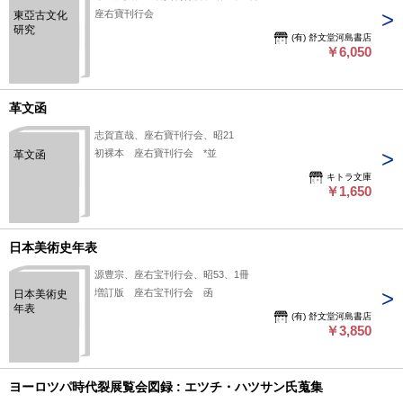
座右寶刊行会
東亞古文化
研究
(有) 舒文堂河島書店
￥6,050
革文函
志賀直哉、座右寶刊行会、昭21
初裸本 座右寶刊行会 *並
革文函
キトラ文庫
￥1,650
日本美術史年表
源豊宗、座右宝刊行会、昭53、1冊
増訂版 座右宝刊行会 函
日本美術史
年表
(有) 舒文堂河島書店
￥3,850
ヨーロツパ時代裂展覧会図録 : エツチ・ハツサン氏蒐集