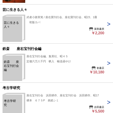
芸に生きる人々
武者小路実篤 / 座右寶刊行会、座右寶刊行会、昭23、1冊
初版カバ
芸に生きる
人々
渥美書房
￥2,200
鉄斎 座右宝刊行会編
座右宝刊行会編、集英社、昭４５
定価六万八千円 帙入 輸送函やけ
鉄斎 座
右宝刊行会
奎書店
編
￥10,180
考古学研究
座右宝刊行会 浜田耕作、座右宝刊行会 浜田耕作、昭17
裸本 ６７５P 表紙シミ
考古学研
究
吉田書店
￥5,500