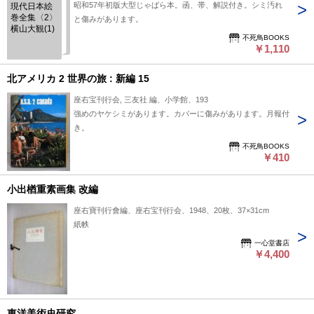
昭和57年初版大型じゃばら本。函、帯、解説付き。シミ汚れ
現代日本絵
巻全集〈2〉
と傷みがあります。
横山大観(1)
不死鳥BOOKS
￥1,110
北アメリカ 2 世界の旅 : 新編 15
座右宝刊行会, 三友社 編、小学館、193
強めのヤケシミがあります。カバーに傷みがあります。月報付
き。
不死鳥BOOKS
￥410
小出楢重素画集 改編
座右寶刊行會編、座右宝刊行会、1948、20枚、37×31cm
紙帙
一心堂書店
￥4,400
東洋美術史研究