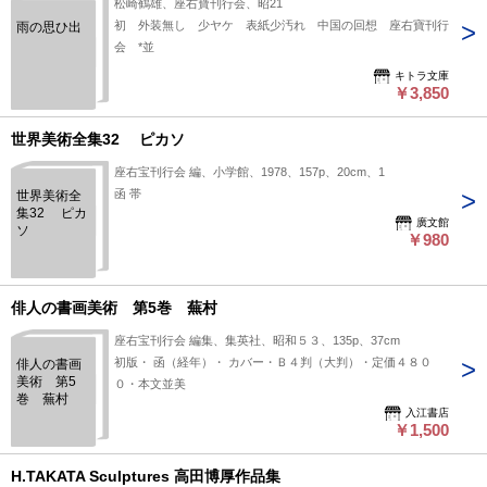
松崎鶴雄、座右寶刊行会、昭21
初 外装無し 少ヤケ 表紙少汚れ 中国の回想 座右寶刊行
雨の思ひ出
会 *並
キトラ文庫
￥3,850
世界美術全集32 ピカソ
座右宝刊行会 編、小学館、1978、157p、20cm、1
函 帯
世界美術全
集32 ピカ
廣文館
ソ
￥980
俳人の書画美術 第5巻 蕪村
座右宝刊行会 編集、集英社、昭和５３、135p、37cm
初版・ 函（経年）・ カバー・Ｂ４判（大判）・定価４８０
俳人の書画
美術 第5
０・本文並美
巻 蕪村
入江書店
￥1,500
H.TAKATA Sculptures 高田博厚作品集