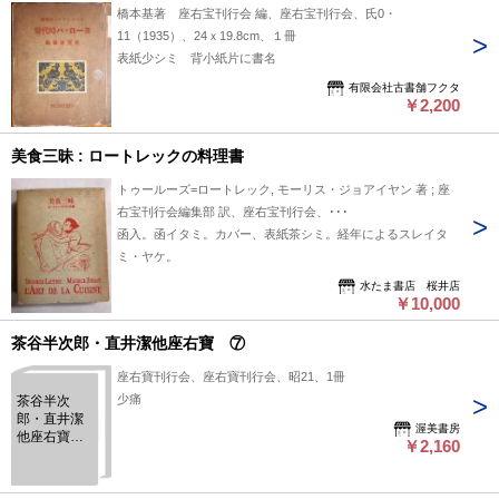
橋本基著 座右宝刊行会 編、座右宝刊行会、氏0・
11（1935）、24ｘ19.8cm、１冊
表紙少シミ 背小紙片に書名
有限会社古書舗フクタ
￥2,200
美食三昧 : ロートレックの料理書
トゥールーズ=ロートレック, モーリス・ジョアイヤン 著 ; 座
右宝刊行会編集部 訳、座右宝刊行会、･･･
函入。函イタミ。カバー、表紙茶シミ。経年によるスレイタ
ミ・ヤケ。
水たま書店 桜井店
￥10,000
茶谷半次郎・直井潔他座右寶 ⑦
座右寶刊行会、座右寶刊行会、昭21、1冊
少痛
茶谷半次
郎・直井潔
渥美書房
他座右寶
￥2,160
⑦