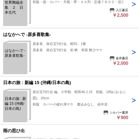
初版・函・カバー・月報・帯・Ａ４判・定価７８００・並美
世界陶磁全
集 ２ 日
入江書店
本古代
￥2,500
はなかへで -原多喜歌集-
原多喜、座右宝刊行会、昭55、1冊
原多喜 座右宝刊行会 初 帙 和装 帙少ヤケ
はなかへで -
原多喜歌集-
金井書店
￥2,000
日本の旅 : 新編 15 (沖縄/日本の島)
座右宝刊行会 編、小学館、昭和46.2.15 初版、185p (おもに
図)、20cm
日本の旅 : 新
編 15 (沖縄/
初版 カバー小破れ薄ヤケ 書込みなし 経年並
日本の島)
シルバー書房
￥900
雨の思ひ出