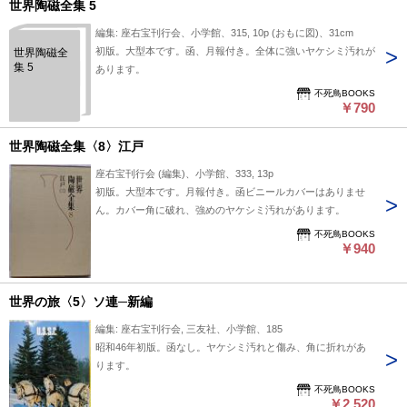
世界陶磁全集 5
編集: 座右宝刊行会、小学館、315, 10p (おもに図)、31cm
初版。大型本です。函、月報付き。全体に強いヤケシミ汚れが
世界陶磁全
集 5
あります。
不死鳥BOOKS
￥790
世界陶磁全集〈8〉江戸
座右宝刊行会 (編集)、小学館、333, 13p
初版。大型本です。月報付き。函ビニールカバーはありませ
ん。カバー角に破れ、強めのヤケシミ汚れがあります。
不死鳥BOOKS
￥940
世界の旅〈5〉ソ連─新編
編集: 座右宝刊行会, 三友社、小学館、185
昭和46年初版。函なし。ヤケシミ汚れと傷み、角に折れがあ
ります。
不死鳥BOOKS
￥2,520