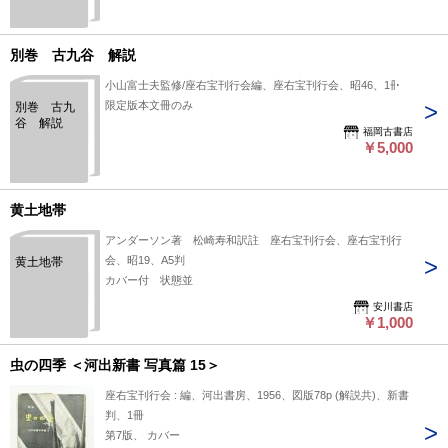
別巻 古九谷 解説
小山富士夫監修/座右宝刊行会編、座右宝刊行会、昭46、1冊
限定版本文冊のみ
別巻 古九
谷 解説
福岡古書店
￥5,000
黄土地帯
アンダーソン著 松崎寿和訳註 座右宝刊行会、座右宝刊行
会、昭19、A5判
黄土地帯
カバー付 状態並
安川書店
￥1,000
虫の四季 ＜河出新書 写真篇 15＞
座右宝刊行会 : 編、河出書房、1956、図版78p (解説共)、新書
判、1冊
第7版、 カバー