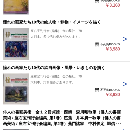
不死鳥BOOKS
￥3,160
憧れの画家たち10代の絵人物・静物・イメージを描く
座右宝刊行会 (編集)、金の星社、79
大判本。多少汚れ傷みがあります。
不死鳥BOOKS
￥3,980
憧れの画家たち10代の絵自画像・風景・いきものを描く
座右宝刊行会 (編集)、金の星社、79
大判本。汚れ傷みがあります。
不死鳥BOOKS
￥3,930
俳人の書画美術 全１２冊貞徳・西鶴 森川昭執筆（俳人の書画
美術 / 座右宝刊行会編集, 第1巻）芭蕉 井本農一執筆（俳人の書
画美術 / 座右宝刊行会編集, 第2巻）蕉門諸家 中村俊定, 堀信夫
執筆（俳人の書画美術 / 座右宝刊行会編集, 第3巻）中興諸家村松