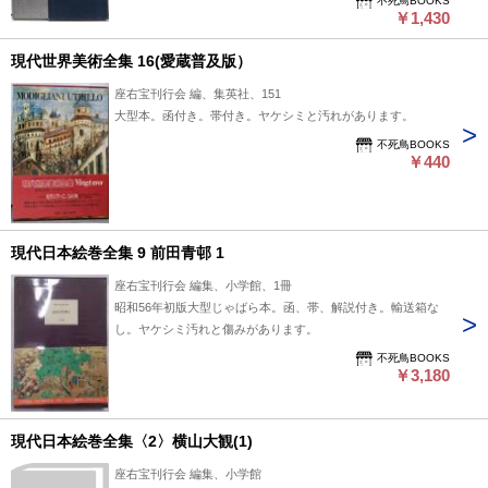
不死鳥BOOKS
￥1,430
現代世界美術全集 16(愛蔵普及版）
座右宝刊行会 編、集英社、151
大型本。函付き。帯付き。ヤケシミと汚れがあります。
不死鳥BOOKS
￥440
現代日本絵巻全集 9 前田青邨 1
座右宝刊行会 編集、小学館、1冊
昭和56年初版大型じゃばら本。函、帯、解説付き。輸送箱な
し。ヤケシミ汚れと傷みがあります。
不死鳥BOOKS
￥3,180
現代日本絵巻全集〈2〉横山大観(1)
座右宝刊行会 編集、小学館