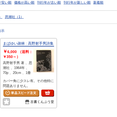
が安い順
価格が高い順
刊行年が古い順
刊行年が新しい順
新着順
1）
思潮社（1）
表示
まばゆい疎林 : 高野射手男詩集
￥
6,000
（送料：
￥350～）
高野射手男 著 、思
潮社 、1964年 、
70p 、20cm 、1冊
カバー角に少スレ有。その他特に
問題ありません。
古書くんぷう堂