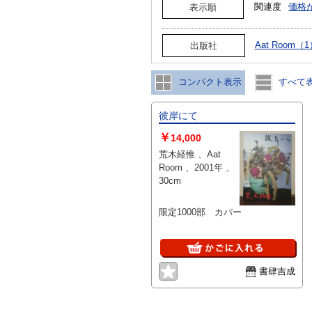
関連度
価格
表示順
Aat Room（
出版社
コンパクト表示
すべて
彼岸にて
￥
14,000
荒木経惟 、Aat
Room 、2001年 、
30cm
限定1000部 カバー
書肆吉成