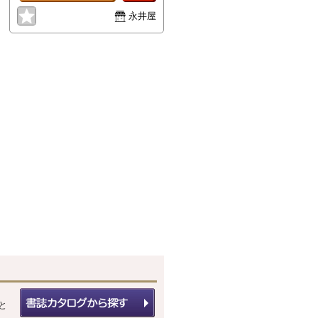
等が見られます。基本ゆうメール
永井屋
にて発送いたします。基本追跡番
号はありません。
と