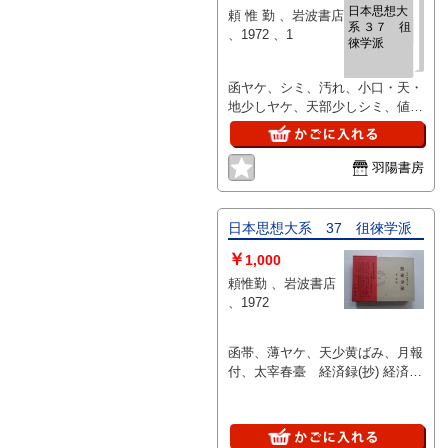
日本思想大
頼 惟 勤 、岩波書店
系 ３７ 徂
、1972 、1
徠学派
函ヤケ、シミ、汚れ、小口・天・
地少しヤケ、天部少しシミ、値札
を剥がした跡有、月報付
羽陽書房
日本思想大系 37 徂徠学派
￥
1,000
頼惟勤 、岩波書店
、1972
函帯、薄ヤケ、天少黄ばみ、月報
付、太宰春臺 経済録(抄) 経済録
拾遺 他/服部南郭 南郭先生文集
(抄)/他