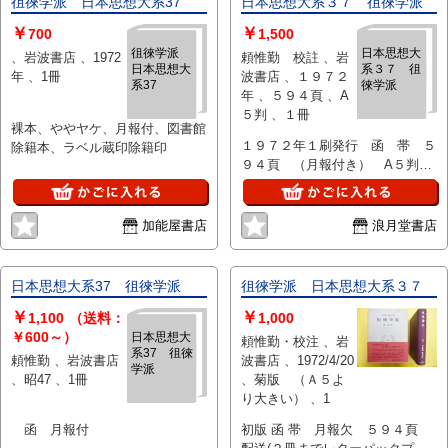
徂徠学派 日本思想大系37
日本思想大系３７ 徂徠学派
￥
￥
700
1,500
徂徠学派
日本思想大
、岩波書店 、1972
頼惟勤 校註 、岩
日本思想大
系３７ 徂
年 、1冊
波書店 、１９７２
系37
徠学派
年 、５９４頁 、A
５判 、１冊
裸本、ややヤケ、月報付、図書館
１９７２年１刷発行 函 帯 ５
除籍本、ラベル蔵印除籍印
９４頁 （月報付き） A５判
駒６４５
加能屋書店
浪月堂書店
日本思想大系37 徂徠学派
徂徠学派 日本思想大系３７
￥
￥
1,100
（送料：
1,000
￥600～）
日本思想大
頼惟勤・校注 、岩
系37 徂徠
頼惟勤 、岩波書店
波書店 、1972/4/20
学派
、昭47 、1冊
、菊版 （Ａ５よ
り大きい） 、1
函 月報付
初版 函 帯 月報欠 ５９４頁