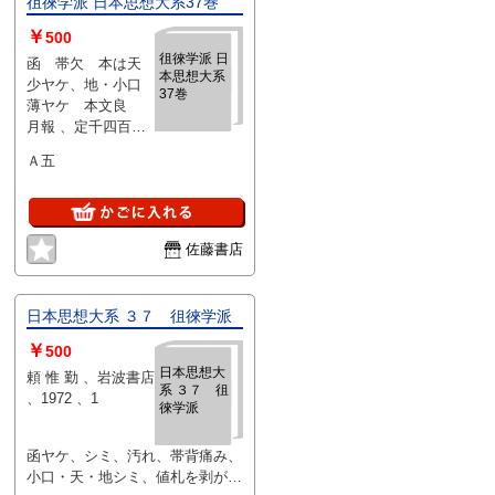
徂徠学派 日本思想大系37巻
￥
500
徂徠学派 日
函 帯欠 本は天
本思想大系
少ヤケ、地・小口
37巻
薄ヤケ 本文良
月報 、定千四百
円 岩波書店 、昭
Ａ五
47 、1
佐藤書店
日本思想大系 ３７ 徂徠学派
￥
500
日本思想大
頼 惟 勤 、岩波書店
系 ３７ 徂
、1972 、1
徠学派
函ヤケ、シミ、汚れ、帯背痛み、
小口・天・地シミ、値札を剥がし