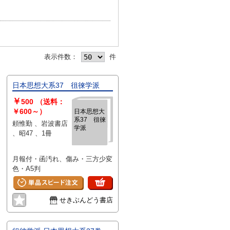
表示件数：
件
日本思想大系37 徂徠学派
￥
500
（送料：
￥600～）
日本思想大
系37 徂徠
頼惟勤 、岩波書店
学派
、昭47 、1冊
月報付・函汚れ、傷み・三方少変
色・A5判
せきぶんどう書店