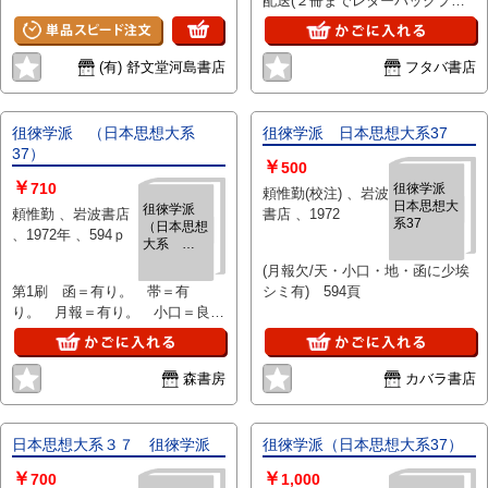
配送(２冊までレターパックプラ
ス便)
(有) 舒文堂河島書店
フタバ書店
徂徠学派 （日本思想大系
徂徠学派 日本思想大系37
37）
￥
500
￥
710
徂徠学派
頼惟勤(校注) 、岩波
日本思想大
徂徠学派
頼惟勤 、岩波書店
書店 、1972
系37
（日本思想
、1972年 、594ｐ
大系
37）
(月報欠/天・小口・地・函に少埃
第1刷 函＝有り。 帯＝有
シミ有) 594頁
り。 月報＝有り。 小口＝良
好。 頁＝書込み無し。 旧定価
1400円
森書房
カバラ書店
日本思想大系３７ 徂徠学派
徂徠学派（日本思想大系37）
￥
￥
700
1,000