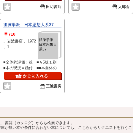
クプラス、函の背並下、本体経年
田辺書店
太郎舎
状態良好
徂徠学派 日本思想大系37
￥
710
徂徠学派
、岩波書店 、1972
日本思想大
、1
系37
■全体的評価：並 ■Ａ5版１刷
■本の現況＝函付 ■■本自体の外
観：背表紙＝問題なし 天地小
口：年代並 ■中身の細部の点検
＝線引なし・書き込みなし・耳折
三池書房
れなし・綴じ問題なし・落丁乱丁
なし・本文シミなし・蔵書印な
し・その他特筆すべきキズなし
？
は、書誌（カタログ）からも検索できます。
在庫が無い本や条件に合わない本についても、こちらからリクエストを行うこ