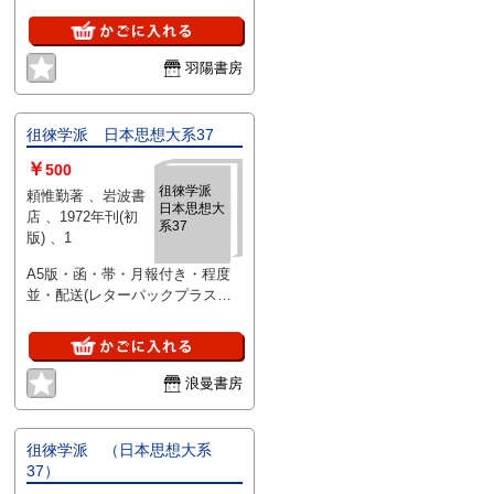
た跡有、月報付
羽陽書房
徂徠学派 日本思想大系37
￥
500
徂徠学派
頼惟勤著 、岩波書
日本思想大
店 、1972年刊(初
系37
版) 、1
A5版・函・帯・月報付き・程度
並・配送(レターパックプラス本
の厚さ3㎝超え)・R11
浪曼書房
徂徠学派 （日本思想大系
37）