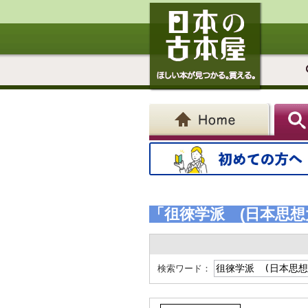
「徂徠学派 (日本思想大
検索ワード：