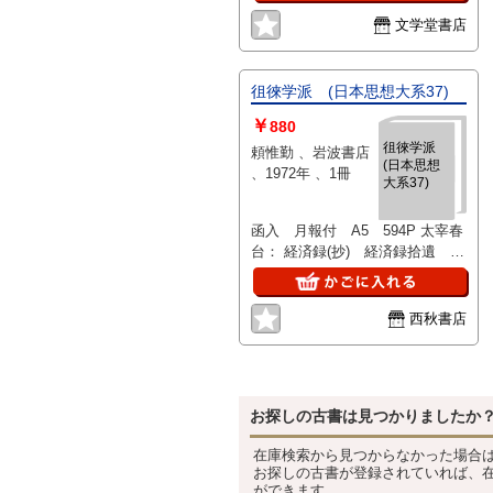
文学堂書店
徂徠学派 (日本思想大系37)
￥
880
徂徠学派
頼惟勤 、岩波書店
(日本思想
、1972年 、1冊
大系37)
函入 月報付 A5 594P 太宰春
台： 経済録(抄) 経済録拾遺 聖
学問答 斥非 斥非附録 服部南
郭： 南郭先生文集(抄) 尾藤二
洲： 素餐録 正学指掌 藪孤山：
西秋書店
崇孟. 亀井昭陽： 読弁道 原文
解説 解題
お探しの古書は見つかりましたか
在庫検索から見つからなかった場合
お探しの古書が登録されていれば、
ができます。