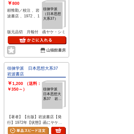
￥
800
徂徠学派
頼惟勤／校注 、岩
（日本思想
波書店 、1972 、1
大系37）
版元品切 月報付 函ヤケ・シミ
山猫館書房
徂徠学派 日本思想大系37
岩波書店
￥
1,200
（送料：
￥350～）
徂徠学派
日本思想大
系37 岩波
書店
【著者】【出版】岩波書店【発
行】1972年【状態】函にヤケシ
i5ljd6u/175811-.jpg?
ミ・ヨレ。本体カバーなし。月報
付。経年ヤケ・シミ・スレ・ヨレ