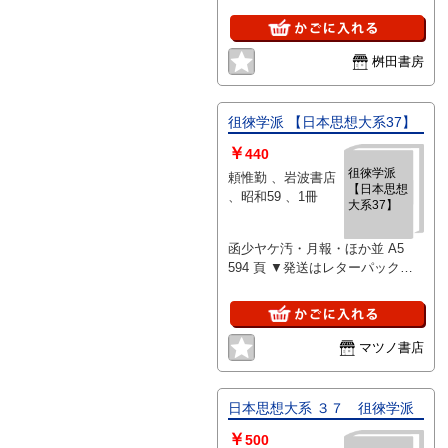
月報付
桝田書房
徂徠学派 【日本思想大系37】
￥
440
徂徠学派
頼惟勤 、岩波書店
【日本思想
、昭和59 、1冊
大系37】
函少ヤケ汚・月報・ほか並 A5
594 頁 ▼発送はレターパックプ
ラス（送料600円）
マツノ書店
日本思想大系 ３７ 徂徠学派
￥
500