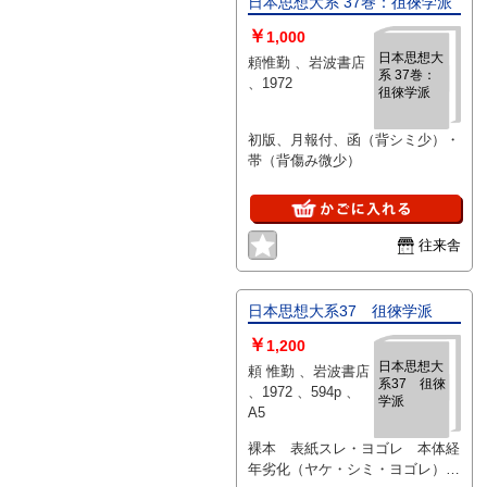
日本思想大系 37巻：徂徠学派
￥
1,000
日本思想大
頼惟勤 、岩波書店
系 37巻：
、1972
徂徠学派
初版、月報付、函（背シミ少）・
帯（背傷み微少）
往来舎
日本思想大系37 徂徠学派
￥
1,200
日本思想大
頼 惟勤 、岩波書店
系37 徂徠
、1972 、594p 、
学派
A5
裸本 表紙スレ・ヨゴレ 本体経
年劣化（ヤケ・シミ・ヨゴレ）