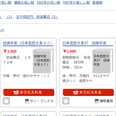
が安い順
価格が高い順
刊行年が古い順
刊行年が新しい順
新着順
）
（1）
定千四百円 岩波書店（1）
表示
徂徠学派（日本思想大系３７）
日本思想大系37 徂徠学派
￥
￥
1,500
1,000
徂徠学派
日本思想大
、岩波書店 、１９
頼惟勤校注 、岩波
（日本思想
系37 徂徠
７２年
書店 、1972年 、
大系３７）
学派
594p 、22cm
月報・帯付 箱ややヤケ・シミ
函・帯付、月報付、小口少ヤケ、
函少シミ、函背ヤケ
サン・ブックス
獺祭書房