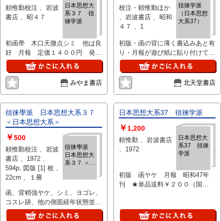
日本思想大
徂徠学派
頼惟勤校注 、岩波
校注・頼惟勤ほか
系３７ 徂
（日本思想
書店 、昭４７
、岩波書店 、昭和
徠学派
大系37）
４７ 、1
初函帯 木口天微点シミ 他は良
初版・函の背に薄く書込みあと有
好 月報 定価１４００円 発送
り・月報が遊び紙に貼り付けてあ
レターパックプラス
ります
みやま書店
北天堂書店
徂徕學派 日本思想大系３７
日本思想大系37 徂徠学派
＜日本思想大系＞
￥
1,200
￥
500
日本思想大
頼惟勤 、岩波書店
系37 徂徠
徂徕學派
頼惟勤校注 、岩波
、1972
学派
日本思想大
書店 、1972 、
系３７ ＜日
594p, 図版 [1] 枚 、
本思想大系
初版 函ヤケ 月報 昭和47年
22cm 、１冊
＞
刊 ★単品送料￥２００（国
函、背稍強ヤケ、シミ、ヨゴレ、
内） ★画像をご参照下さい⇒
コスレ跡、他の側面経年状態並、
https://www.dropbox.com/s/0kwfd6el
本体小口三方経年薄ヤケ、経年状
dl=0
態良好、月報付、送料レターパッ