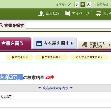
お知らせ
文字サイズ
会員登録
マイページ
買い
古書を探す
系37)」
26件
の検索結果
絞込み検索を表示