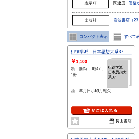
関連度
価格
表示順
岩波書店（23
出版社
コンパクト表示
すべて
徂徠学派 日本思想大系37
￥
1,100
徂徠学派
頼 惟勤 、昭47 、
日本思想大
1冊
系37
函 年月日小印月報欠
長山書店