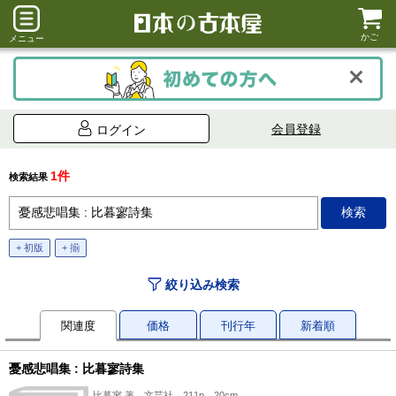
かご
メニュー
会員登録
ログイン
1件
検索結果
+ 初版
+ 揃
絞り込み検索
関連度
価格
刊行年
新着順
憂感悲唱集 : 比暮寥詩集
比暮寥 著、文芸社、211p、20cm