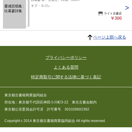
キズ・ヨゴレ
憂感悲唱集 :
比暮寥詩集
ライト古書店
￥300
ページ上部へ戻る
プライバシーポリシー
よくある質問
特定商取引に関する法律に基づく表記
東京都古書籍商業協同組合
所在地：東京都千代田区神田小川町3-22 東京古書会館内
東京都公安委員会許可済 許可番号 301026602392
Copyright c 2014 東京都古書籍商業協同組合 All rights reserved.