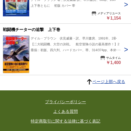
上下巻ともに 初版 カバー 帯
メディアリユース
￥1,154
戦闘機チーターの追撃 上下巻
デイル・ブラウン 伏見威蕃・訳、早川書房、1991年、2冊
【二大戦闘機、大空の決戦。 航空冒険小説の最高傑作！】2
冊揃：初版、四六判、ハードカバー、帯、314/374pp、本体：
経年並、上巻の天に軽傷、本文：経年並、カバー：軽いツカレ
サムタイム
有り、帯：少痛み
￥1,400
ページ上部へ戻る
プライバシーポリシー
よくある質問
特定商取引に関する法律に基づく表記