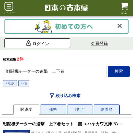
かご
メニュー
会員登録
ログイン
2件
検索結果
+ 初版
+ 揃
絞り込み検索
関連度
価格
刊行年
新着順
戦闘機チーターの追撃 上下巻セット 揃 ＜ハヤカワ文庫 NV＞
デイル・ブラウン 著 ; 伏見威蕃 訳、早川書房、388p、16cm