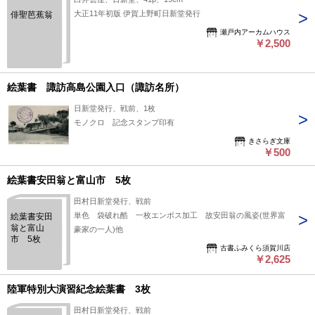
大正11年初版 伊賀上野町日新堂発行
俳聖芭蕉翁
瀬戸内アーカムハウス
￥2,500
絵葉書 諏訪高島公園入口（諏訪名所）
日新堂発行、戦前、1枚
モノクロ 記念スタンプ印有
きさらぎ文庫
￥500
絵葉書安田翁と富山市 5枚
田村日新堂発行、戦前
単色 袋破れ酷 一枚エンボス加工 故安田翁の風姿(世界富
絵葉書安田
翁と富山
豪家の一人)他
市 5枚
古書ふみくら須賀川店
￥2,625
陸軍特別大演習紀念絵葉書 3枚
田村日新堂発行、戦前