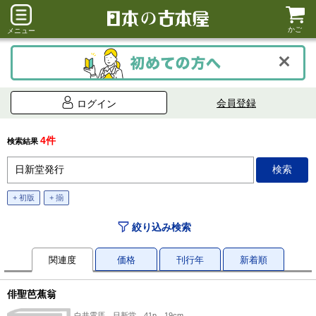
かご
メニュー
会員登録
ログイン
4件
検索結果
+ 初版
+ 揃
絞り込み検索
関連度
価格
刊行年
新着順
俳聖芭蕉翁
白井雲厓、日新堂、41p、19cm