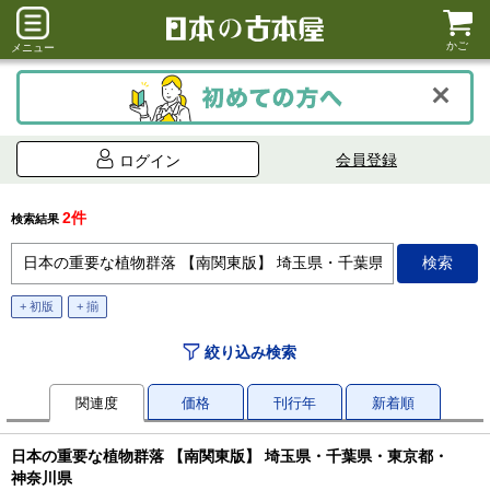
かご
メニュー
会員登録
ログイン
2件
検索結果
+ 初版
+ 揃
絞り込み検索
関連度
価格
刊行年
新着順
日本の重要な植物群落 【南関東版】 埼玉県・千葉県・東京都・
神奈川県