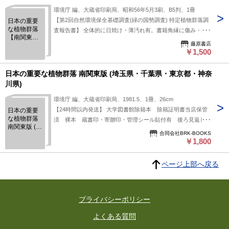
環境庁 編、大蔵省印刷局、昭和56年5月3刷、B5判、1冊
【第2回自然環境保全基礎調査(緑の国勢調査) 特定植物群落調
日本の重要
な植物群落
査報告書】 全体的に日焼け・薄汚れ有。書籍角縁に傷み・裏
【南関東
面に打ちキズ有。天地小口にシミ有。本文は概ね良好(経年並)
藤原書店
版】 埼玉
です。
￥1,500
県・千葉
県・東京
都・神奈川
日本の重要な植物群落 南関東版 (埼玉県・千葉県・東京都・神奈
県
川県)
環境庁 編、大蔵省印刷局、1981.5、1冊、26cm
【24時間以内発送】 大学図書館除籍本 除籍証明書当店保管
日本の重要
な植物群落
済 裸本 蔵書印・寄贈印・管理シール貼付有 後ろ見返しに
南関東版 (埼
封筒貼付 表紙端・裏表紙真ん中に折れ目 四方端反り 三方
合同会社BRK-BOOKS
玉県・千葉
少ヤケ・ヨゴレ ややページヤケ 確認の限り書き込み見受け
￥1,800
県・東京
られません 3刷
都・神奈川
県)
ページ上部へ戻る
プライバシーポリシー
よくある質問