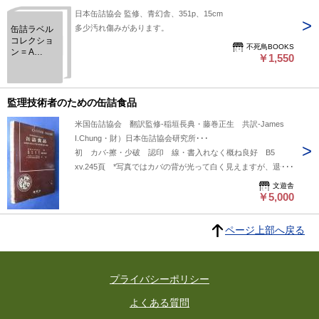
日本缶詰協会 監修、青幻舎、351p、15cm
多少汚れ傷みがあります。
缶詰ラベル
コレクショ
不死鳥BOOKS
ン = A
￥1,550
Collection of
Canned
Food Labels
: MADE IN
監理技術者のための缶詰食品
JAPAN
米国缶詰協会 翻訳監修-稲垣長典・藤巻正生 共訳-James
I.Chung・財）日本缶詰協会研究所･･･
初 カバ-擦・少破 認印 線・書入れなく概ね良好 B5
xv.245頁 *写真ではカバの背が光って白く見えますが、退色
はありません。
文遊舎
￥5,000
ページ上部へ戻る
プライバシーポリシー
よくある質問