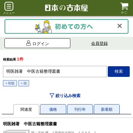
かご
メニュー
会員登録
ログイン
1件
検索結果
+ 初版
+ 揃
絞り込み検索
関連度
価格
刊行年
新着順
明医雑著 中医古籍整理叢書
明・王綸 撰、人民衛生出版社、１９９５、1