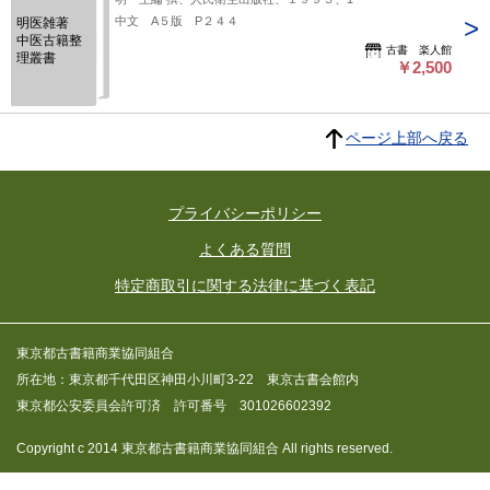
中文 A５版 P２４４
明医雑著
中医古籍整
古書 楽人館
理叢書
￥2,500
ページ上部へ戻る
プライバシーポリシー
よくある質問
特定商取引に関する法律に基づく表記
東京都古書籍商業協同組合
所在地：東京都千代田区神田小川町3-22 東京古書会館内
東京都公安委員会許可済 許可番号 301026602392
Copyright c 2014 東京都古書籍商業協同組合 All rights reserved.