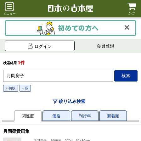
かご
メニュー
会員登録
ログイン
1件
検索結果
+ 初版
+ 揃
絞り込み検索
関連度
価格
刊行年
新着順
月岡榮貴画集
月岡房子、1999年、279p、31×30cm