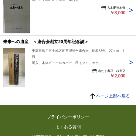
古本配達本舗
￥3,000
未来への遺産 ＜連合会創立20周年記念誌＞
千葉県松戸市土地区画整理組合連合会、昭和53年、27ｃｍ、1
冊
函入。本体ビニールカバー。函イタミ。ヤケ。
水たま書店 桜井店
￥2,000
ページ上部へ戻る
プライバシーポリシー
よくある質問