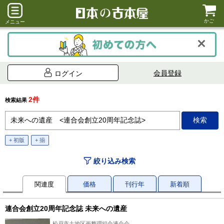
かご
メニュー
会員登録
ログイン
2件
検索結果
+ 初版
+ 揃
絞り込み検索
関連度
価格
刊行年
新着順
連合会創立20周年記念誌 未来への遺産
松戸市土地区画整理組合連合会