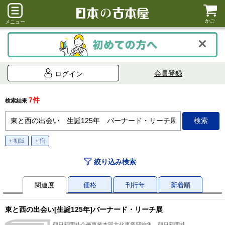
かご
メニュー
会員登録
ログイン
7件
検索結果
+ 初版
+ 揃
絞り込み検索
関連度
価格
刊行年
新着順
東と西の出会い[生誕125年]バーナード・リーチ展
朝日新聞社企画事業本部文化事業部編集、朝日新聞社、