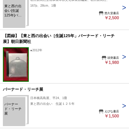
167p、28cm、1冊
東と西の出
会い[生誕
悠久堂書店
125年]バー
￥2,500
ナード・リ
ーチ展
【図録】【東と西の出会い［生誕125年」バーナード・リーチ
展】朝日新聞社
●2012年
頭突書店
￥1,980
バーナード・リーチ展
日本橋高島屋、平24、1冊
東と西の出会い 生誕１２５年
バーナー
ド・リーチ
えびな書店
展
￥1,500