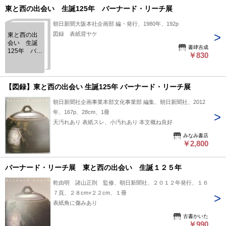
東と西の出会い 生誕125年 バーナード・リーチ展
朝日新聞大阪本社企画部 編・発行、1980年、192p
図録 表紙背ヤケ
東と西の出
会い 生誕
書肆吉成
125年 バー
￥830
ナード・リ
ーチ展
【図録】東と西の出会い 生誕125年 バーナード・リーチ展
朝日新聞社企画事業本部文化事業部 編集、朝日新聞社、2012
年、167p、28cm、1冊
天汚れあり 表紙スレ、小汚れあり 本文概ね良好
みなみ書店
￥2,800
バーナード・リーチ展 東と西の出会い 生誕１２５年
乾由明 諸山正則 監修、朝日新聞社、２０１２年発行、１６
７頁、２８cm×２２cm、１冊
表紙角に傷みあり
古書かいた
￥990