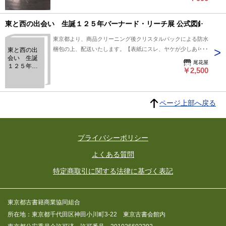
東と西の出会い 生誕１２５年バーナード・リーチ展 公式図録
東京都より、商品クリーニング後クリスタルパックによる防水
梱包の上、配送いたします。【表紙にスレ、ヤケが少しありま
東と西の出
会い 生誕
す。その他の状態は概ね良好です。】2003P16
尾花屋
１２５年バ
￥2,500
ーナード・
リーチ展 公
式図録
ページ上部へ戻る
プライバシーポリシー
よくある質問
特定商取引に関する法律に基づく表記
東京都古書籍商業協同組合
所在地：東京都千代田区神田小川町3-22 東京古書会館内