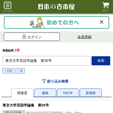
かご
メニュー
会員登録
ログイン
1件
検索結果
+ 初版
+ 揃
絞り込み検索
関連度
価格
刊行年
新着順
東京大学言語学論集 第30号
東京大学文学部言語学研究室、303p、26cm