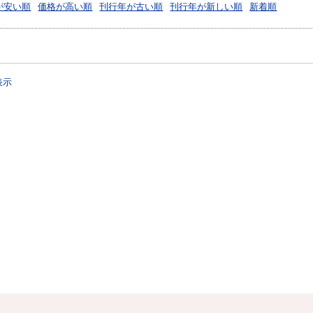
が安い順
価格が高い順
刊行年が古い順
刊行年が新しい順
新着順
表示
？