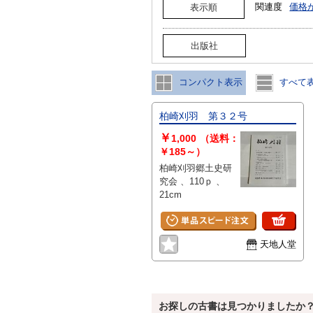
関連度
価格
表示順
出版社
コンパクト表示
すべて
柏崎刈羽 第３２号
￥
1,000
（送料：
￥185～）
柏崎刈羽郷土史研
究会 、110ｐ 、
21cm
天地人堂
お探しの古書は見つかりましたか