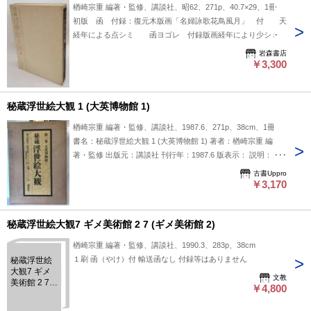
楢崎宗重 編著・監修、講談社、昭62、271p、40.7×29、1冊
ん。刊行時期を踏まえ、当時の資料や図版の質がどのようなも
初版 函 付録：復元木版画「名婦詠歌花鳥風月」 付 天
のか気になる方にとって注目されるかもしれません。 状態：
経年による点シミ 函ヨゴレ 付録版画経年により少シミ
函
岩森書店
￥3,300
秘蔵浮世絵大観 1 (大英博物館 1)
楢崎宗重 編著・監修、講談社、1987.6、271p、38cm、1冊
書名：秘蔵浮世絵大観 1 (大英博物館 1) 著者：楢崎宗重 編
著・監修 出版元：講談社 刊行年：1987.6 版表示： 説明：
『秘蔵浮世絵大観 1 (大英博物館 1)』は、楢崎宗重氏が編著・
古書Uppro
監修を務めた浮世絵の大型図録とされ、講談社から1987年6月
￥3,170
に刊行されました。本書は大英博物館所蔵の浮世絵を中心に収
録しているとのことで、伝統的な浮世絵の魅力を知るための資
秘蔵浮世絵大観7 ギメ美術館 2 7 (ギメ美術館 2)
料として利用できそうです。内容や収録作品の詳細については
明示されていませんが、浮世絵に興味を持つ読者が参考にする
楢崎宗重 編著・監修、講談社、1990.3、283p、38cm
一冊として役立つかもしれません。 状態：函
１刷 函（やけ）付 輸送函なし 付録等はありません
秘蔵浮世絵
大観7 ギメ
文教
美術館 2 7
￥4,800
(ギメ美術館
2)