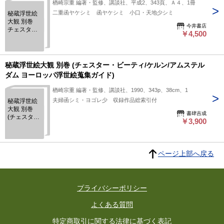
楢崎宗重 編著・監修、講談社、平成2、343頁、Ａ４、1冊
二重函ヤケシミ 函ヤケシミ 小口・天地少シミ
秘蔵浮世絵
大観 別巻
今井書店
チェスタ
￥4,500
ー・ビーテ
ィ/ケルン/ア
ムステルダ
ム ヨーロッ
秘蔵浮世絵大観 別巻 (チェスター・ビーティ/ケルン/アムステル
パ浮世絵蒐
ダム ヨーロッパ浮世絵蒐集ガイド)
集ガイド
楢崎宗重 編著・監修、講談社、1990、343p、38cm、1
夫婦函シミ・ヨゴレ少 収録作品総索引付
秘蔵浮世絵
大観 別巻
書肆吉成
(チェスタ
￥3,900
ー・ビーテ
ィ/ケルン/ア
ムステルダ
ム ヨーロッ
ページ上部へ戻る
パ浮世絵蒐
集ガイド)
プライバシーポリシー
よくある質問
特定商取引に関する法律に基づく表記