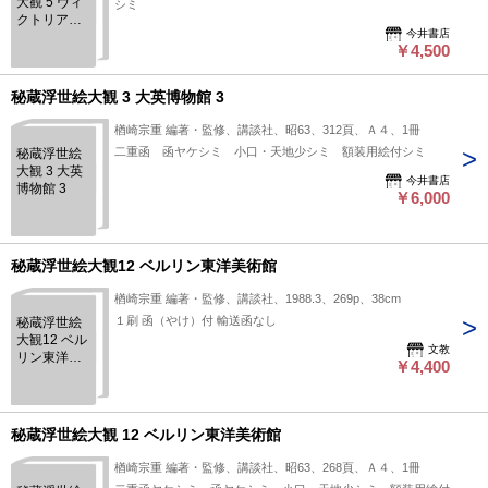
大観 5 ヴィ
シミ
クトリア・
今井書店
アルバート
￥4,500
博物館 2
秘蔵浮世絵大観 3 大英博物館 3
楢崎宗重 編著・監修、講談社、昭63、312頁、Ａ４、1冊
二重函 函ヤケシミ 小口・天地少シミ 額装用絵付シミ
秘蔵浮世絵
大観 3 大英
今井書店
博物館 3
￥6,000
秘蔵浮世絵大観12 ベルリン東洋美術館
楢崎宗重 編著・監修、講談社、1988.3、269p、38cm
１刷 函（やけ）付 輸送函なし
秘蔵浮世絵
大観12 ベル
文教
リン東洋美
￥4,400
術館
秘蔵浮世絵大観 12 ベルリン東洋美術館
楢崎宗重 編著・監修、講談社、昭63、268頁、Ａ４、1冊