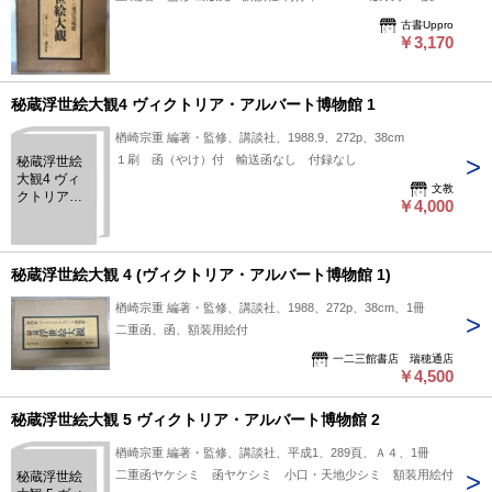
明：『秘蔵浮世絵大観 12 (ベルリン東洋美術館)』は、楢崎宗
古書Uppro
重が編著・監修を務めた講談社刊の一冊で、1988年3月に刊行
￥3,170
されました。この書籍はベルリン東洋美術館に所蔵されている
浮世絵を中心に紹介しており、当時の浮世絵の多様な表現や歴
秘蔵浮世絵大観4 ヴィクトリア・アルバート博物館 1
史的背景に触れられる内容となっています。浮世絵に興味のあ
る方にとって、資料的価値が高い本として利用できそうです。
楢崎宗重 編著・監修、講談社、1988.9、272p、38cm
状態：函
１刷 函（やけ）付 輸送函なし 付録なし
秘蔵浮世絵
大観4 ヴィ
文教
クトリア・
￥4,000
アルバート
博物館 1
秘蔵浮世絵大観 4 (ヴィクトリア・アルバート博物館 1)
楢崎宗重 編著・監修、講談社、1988、272p、38cm、1冊
二重函、函、額装用絵付
一二三館書店 瑞穂通店
￥4,500
秘蔵浮世絵大観 5 ヴィクトリア・アルバート博物館 2
楢崎宗重 編著・監修、講談社、平成1、289頁、Ａ４、1冊
二重函ヤケシミ 函ヤケシミ 小口・天地少シミ 額装用絵付
秘蔵浮世絵