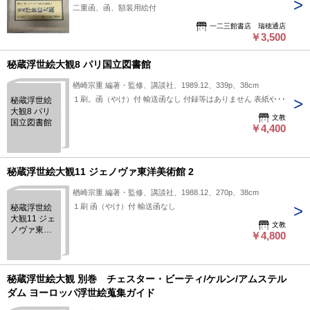
二重函、函、額装用絵付
一二三館書店 瑞穂通店
￥3,500
秘蔵浮世絵大観8 パリ国立図書館
楢崎宗重 編著・監修、講談社、1989.12、339p、38cm
１刷。函（やけ）付 輸送函なし 付録等はありません 表紙やけ
秘蔵浮世絵
大観8 パリ
文教
国立図書館
￥4,400
秘蔵浮世絵大観11 ジェノヴァ東洋美術館 2
楢崎宗重 編著・監修、講談社、1988.12、270p、38cm
１刷 函（やけ）付 輸送函なし
秘蔵浮世絵
大観11 ジェ
文教
ノヴァ東洋
￥4,800
美術館 2
秘蔵浮世絵大観 別巻 チェスター・ビーティ/ケルン/アムステル
ダム ヨーロッパ浮世絵蒐集ガイド