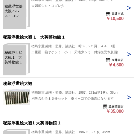
夫婦函シミ・ヨゴレ少
秘蔵浮世絵
大観 ベレ
書肆吉成
ス・コレク
￥10,500
ション
秘蔵浮世絵大観 1 大英博物館 1
楢崎宗重 編著・監修、講談社、昭62、271頁、Ａ４、1冊
二重函 函ヤケシミ 小口・天地少シミ 付録復元木版画付
秘蔵浮世絵
大観 1 大
今井書店
英博物館 1
￥4,500
秘蔵浮世絵大観
楢崎宗重 編著・監修、講談社、1987、271p(第1巻)、38cm
別巻含む全１３冊セット ※４ヶ口での発送になります
源喜堂書店
￥35,000
秘蔵浮世絵大観1 大英博物館 1
楢崎宗重 編著・監修、講談社、1987.6、271p、38cm