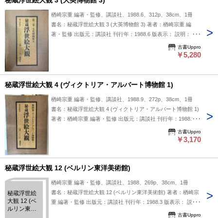
秘蔵浮世絵大観 3 (大英博物館 3)
す。浮世絵の魅力を伝えるため、図版と解説がバランス良く配
されていると考えられ、資料としても参考になり得る内容と受
楢崎宗重 編著・監修、講談社、1988.6、312p、38cm、1冊
け取れます。年代的にはやや古いものの、浮世絵研究や収集の
書名：秘蔵浮世絵大観 3 (大英博物館 3) 著者：楢崎宗重 編
一助となるかもしれません。 状態：函
著・監修 出版元：講談社 刊行年：1988.6 版表示： 説明：
「秘蔵浮世絵大観 3 (大英博物館 3)」は、楢崎宗重が編著・監
古書Uppro
修を務め、講談社から1988年6月に刊行された一冊です。大英
￥5,280
博物館所蔵の浮世絵を中心に収めており、江戸時代の美術や文
化に興味のある方に適した内容と考えられます。多くの図版が
掲載されているため、浮世絵の細部や技法を視覚的に把握しや
秘蔵浮世絵大観 4 (ヴィクトリア・アルバート博物館 1)
すい構成が特徴です。詳細な解説や資料的価値も期待できるた
楢崎宗重 編著・監修、講談社、1988.9、272p、38cm、1冊
め、古典美術や浮世絵鑑賞の参考として利用できる可能性があ
書名：秘蔵浮世絵大観 4 (ヴィクトリア・アルバート博物館 1)
ります。 状態：函
著者：楢崎宗重 編著・監修 出版元：講談社 刊行年：1988.9
版表示： 説明：『秘蔵浮世絵大観 4 (ヴィクトリア・アルバー
古書Uppro
ト博物館 1)』は、楢崎宗重が編著・監修を務め、講談社から
￥3,170
1988年に刊行された一冊です。本書はヴィクトリア・アルバ
ート博物館所蔵の浮世絵を紹介しており、作品の魅力を伝える
秘蔵浮世絵大観 12 (ベルリン東洋美術館)
ためにまとめられたものと考えられます。浮世絵に関心のある
方や博物館の収蔵品に触れてみたい読者に向けて、歴史的な背
楢崎宗重 編著・監修、講談社、1988、269p、38cm、1冊
景や美術的価値について一定の理解を促す内容となっているよ
書名：秘蔵浮世絵大観 12 (ベルリン東洋美術館) 著者：楢崎宗
秘蔵浮世絵
うです。具体的な内容構成や収録作品については本文をご覧い
大観 12 (ベ
重 編著・監修 出版元：講談社 刊行年：1988.3 版表示： 説
ただくことで、より詳しく知ることができるでしょう。 状
ルリン東洋
明：楢崎宗重が編著・監修を務めた『秘蔵浮世絵大観 12 (ベル
古書Uppro
美術館)
態：函