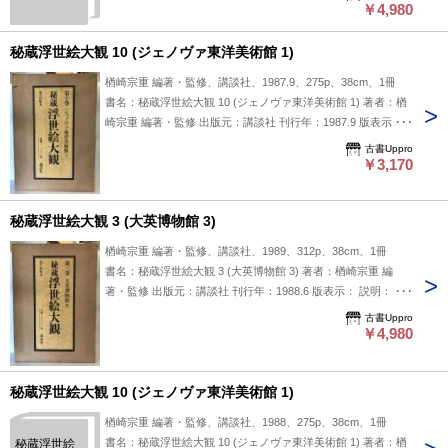
リン東洋美術館)』は、講談社から1988年3月に刊行された一
￥4,980
冊です。本書はベルリン東洋美術館が所蔵する浮世絵コレクシ
ョンを紹介するシリーズの一巻とされ、浮世絵の様々な魅力を
秘蔵浮世絵大観 10 (ジェノヴァ東洋美術館 1)
伝えようとした内容が含まれているようです。収録されている
楢崎宗重 編著・監修、講談社、1987.9、275p、38cm、1冊
作品やその解説を通じて、浮世絵の見方や歴史に触れられる点
書名：秘蔵浮世絵大観 10 (ジェノヴァ東洋美術館 1) 著者：楢
が特徴といえるかもしれません。浮世絵に関心のある読者にと
崎宗重 編著・監修 出版元：講談社 刊行年：1987.9 版表示：
って、資料的価値のある参考書として活用できることでしょ
説明：「秘蔵浮世絵大観 10 (ジェノヴァ東洋美術館 1)」は、
う。 状態：函
古書Uppro
楢崎宗重が編著・監修を務め、講談社から1987年に刊行され
￥3,170
た一冊です。本書はジェノヴァ東洋美術館に所蔵される浮世絵
のコレクションを紹介しており、浮世絵の魅力や歴史に興味の
秘蔵浮世絵大観 3 (大英博物館 3)
ある方に向いている内容と考えられます。収録作品の解説や資
料的価値についても一定の配慮がなされているようで、日本の
楢崎宗重 編著・監修、講談社、1989、312p、38cm、1冊
伝統美術に関心がある読者に役立つかもしれません。全体的に
書名：秘蔵浮世絵大観 3 (大英博物館 3) 著者：楢崎宗重 編
浮世絵の研究や鑑賞に関連した参考資料として活用できる可能
著・監修 出版元：講談社 刊行年：1988.6 版表示： 説明：
性があります。 状態：函
『秘蔵浮世絵大観 3 (大英博物館 3)』は、楢崎宗重が編著およ
古書Uppro
び監修を担当し、講談社から1988年6月に刊行された一冊で
￥4,980
す。大英博物館所蔵の浮世絵を中心に収録し、貴重な作品群を
紹介しているとされます。浮世絵の歴史や美術的価値に関心の
秘蔵浮世絵大観 10 (ジェノヴァ東洋美術館 1)
ある方にとって参考になりそうな内容が含まれている一方、詳
細な解説や掲載図版の内容については実際に手に取ってご確認
楢崎宗重 編著・監修、講談社、1988、275p、38cm、1冊
いただくのがよいでしょう。 状態：
書名：秘蔵浮世絵大観 10 (ジェノヴァ東洋美術館 1) 著者：楢
秘蔵浮世絵