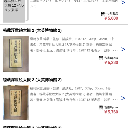
二重函ヤケシミ 函ヤケシミ 小口・天地少シミ 額装用絵付
秘蔵浮世絵
大観 12 ベル
シミ
リン東洋美
今井書店
術館
￥5,000
秘蔵浮世絵大観 2 (大英博物館 2)
楢崎宗重 編著・監修、講談社、1987.12、305p、38cm、1冊
書名：秘蔵浮世絵大観 2 (大英博物館 2) 著者：楢崎宗重 編
著・監修 出版元：講談社 刊行年：1987.12 版表示： 説明：
「秘蔵浮世絵大観 2 (大英博物館 2)」は楢崎宗重が編著・監修
古書Uppro
を務め、講談社から1987年に刊行された一冊です。大英博物
￥5,280
館に収蔵されている浮世絵を中心に、貴重な作品を紹介し、そ
の魅力を伝えようとしているようです。浮世絵の美術的価値や
歴史的背景に興味がある方にとって参考になる内容が含まれて
秘蔵浮世絵大観 2 (大英博物館 2)
いる可能性がありますが、詳細な構成や収録作品の種類につい
楢崎宗重 編著・監修、講談社、1987、305p、38cm、1冊
ては記載がありません。浮世絵に関する研究や収集の手がかり
書名：秘蔵浮世絵大観 2 (大英博物館 2) 著者：楢崎宗重 編
として利用できるかもしれません。 状態：函
著・監修 出版元：講談社 刊行年：1987.12 版表示： 説明：
「秘蔵浮世絵大観 2 (大英博物館 2)」は、楢崎宗重が編著・監
古書Uppro
修を務め、1987年12月に講談社から刊行された一冊です。本
￥5,760
書は大英博物館所蔵の浮世絵コレクションを中心に紹介してお
り、当時の美術や文化に興味のある方に向けて編集されていま