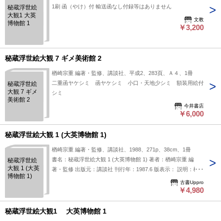
1刷 函（やけ）付 輸送函なし付録等はありません
秘蔵浮世絵
大観1 大英
文教
博物館 1
￥3,200
秘蔵浮世絵大観 7 ギメ美術館 2
楢崎宗重 編著・監修、講談社、平成2、283頁、Ａ４、1冊
二重函ヤケシミ 函ヤケシミ 小口・天地少シミ 額装用絵付
秘蔵浮世絵
大観 7 ギメ
シミ
美術館 2
今井書店
￥6,000
秘蔵浮世絵大観 1 (大英博物館 1)
楢崎宗重 編著・監修、講談社、1988、271p、38cm、1冊
書名：秘蔵浮世絵大観 1 (大英博物館 1) 著者：楢崎宗重 編
秘蔵浮世絵
大観 1 (大英
著・監修 出版元：講談社 刊行年：1987.6 版表示： 説明：楢
博物館 1)
崎宗重が編著・監修を務めた『秘蔵浮世絵大観 1（大英博物館
古書Uppro
1）』は、1987年に講談社から刊行された浮世絵の作品集と言
￥4,980
えます。本書は大英博物館所蔵の浮世絵を収録しており、その
内容や収録作品の詳細については明確には記されていません
秘蔵浮世絵大観1 大英博物館 1
が、浮世絵に関心のある方には参考になる一冊かもしれませ