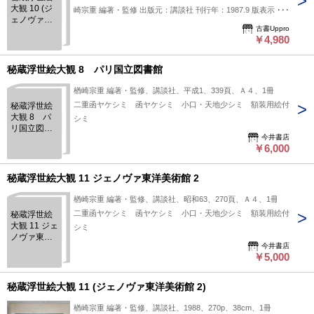
大観 10 (ジ
崎宗重 編著・監修 出版元：講談社 刊行年：1987.9 版表示：
ェノヴァ東
説明：「秘蔵浮世絵大観 10 (ジェノヴァ東洋美術館 1)」は、
古書Uppro
洋美術館 1)
楢崎宗重が編著および監修を務め、1987年に講談社から刊行
￥4,980
された一冊です。本書は、浮世絵の中でもジェノヴァ東洋美術
館に所蔵される作品を中心に収録しており、当時の浮世絵の特
秘蔵浮世絵大観 8 パリ国立図書館
色や美術的価値を紹介しています。浮世絵の幅広い魅力を知り
楢崎宗重 編著・監修、講談社、平成1、339頁、Ａ４、1冊
たい方や、東洋美術館の所蔵品に関心を持つ読者に向けた内容
二重函ヤケシミ 函ヤケシミ 小口・天地少シミ 額装用絵付
秘蔵浮世絵
が含まれているようです。歴史的背景や作家の情報も一部掲載
大観 8 パ
シミ
されている可能性があり、専門家だけでなく浮世絵に興味のあ
リ国立図書
る方にも参考になるかもしれません。 状態：函
今井書店
館
￥6,000
秘蔵浮世絵大観 11 ジェノヴァ東洋美術館 2
楢崎宗重 編著・監修、講談社、昭和63、270頁、Ａ４、1冊
二重函ヤケシミ 函ヤケシミ 小口・天地少シミ 額装用絵付
秘蔵浮世絵
大観 11 ジェ
シミ
ノヴァ東洋
今井書店
美術館 2
￥5,000
秘蔵浮世絵大観 11 (ジェノヴァ東洋美術館 2)
楢崎宗重 編著・監修、講談社、1988、270p、38cm、1冊