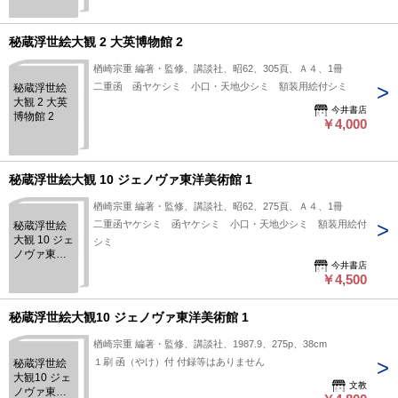
秘蔵浮世絵大観 2 大英博物館 2
楢崎宗重 編著・監修、講談社、昭62、305頁、Ａ４、1冊
二重函 函ヤケシミ 小口・天地少シミ 額装用絵付シミ
秘蔵浮世絵
大観 2 大英
今井書店
博物館 2
￥4,000
秘蔵浮世絵大観 10 ジェノヴァ東洋美術館 1
楢崎宗重 編著・監修、講談社、昭62、275頁、Ａ４、1冊
二重函ヤケシミ 函ヤケシミ 小口・天地少シミ 額装用絵付
秘蔵浮世絵
大観 10 ジェ
シミ
ノヴァ東洋
今井書店
美術館 1
￥4,500
秘蔵浮世絵大観10 ジェノヴァ東洋美術館 1
楢崎宗重 編著・監修、講談社、1987.9、275p、38cm
１刷 函（やけ）付 付録等はありません
秘蔵浮世絵
大観10 ジェ
文教
ノヴァ東洋