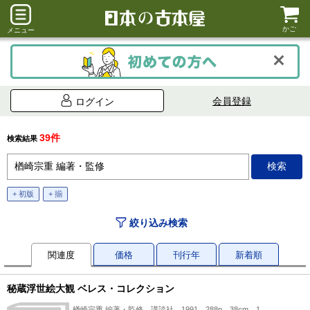
かご
メニュー
会員登録
ログイン
39件
検索結果
+ 初版
+ 揃
絞り込み検索
関連度
価格
刊行年
新着順
秘蔵浮世絵大観 ベレス・コレクション
楢崎宗重 編著・監修、講談社、1991、288p、38cm、1