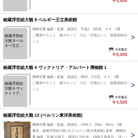
￥4,800
美術館 1
秘蔵浮世絵大観 9 ベルギー王立美術館
楢崎宗重 編著・監修、講談社、平成1、285頁、Ａ４、1冊
二重函ヤケシミ 函ヤケシミ 小口・天地少シミ 額装用絵付
秘蔵浮世絵
大観 9 ベル
シミ
ギー王立美
今井書店
術館
￥8,000
秘蔵浮世絵大観 4 ヴィクトリア・アルバート博物館 1
楢崎宗重 編著・監修、講談社、昭63、272頁、Ａ４、1冊
二重函ヤケシミ 函ヤケシミ 小口・天地少シミ 額装用絵付
秘蔵浮世絵
大観 4 ヴィ
シミ
クトリア・
今井書店
アルバート
￥4,500
博物館 1
秘蔵浮世絵大観 12 (ベルリン東洋美術館)
楢崎宗重 編著・監修、講談社、1988.3、269p、38cm、1冊
書名：秘蔵浮世絵大観 12 (ベルリン東洋美術館) 著者：楢崎宗
重 編著・監修 出版元：講談社 刊行年：1988.3 版表示： 説