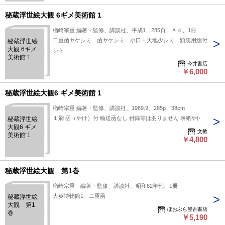
秘蔵浮世絵大観 6ギメ美術館 1
楢崎宗重 編著・監修、講談社、平成1、285頁、Ａ４、1冊
二重函ヤケシミ 函ヤケシミ 小口・天地少シミ 額装用絵付
秘蔵浮世絵
大観 6ギメ
シミ
美術館 1
今井書店
￥6,000
秘蔵浮世絵大観6 ギメ美術館 1
楢崎宗重 編著・監修、講談社、1989.9、285p、38cm
１刷 函（やけ）付 輸送函なし 付録等はありません 表紙やけ
秘蔵浮世絵
大観6 ギメ
文教
美術館 1
￥4,800
秘蔵浮世絵大観 第1巻
楢崎宗重 編著・監修、講談社、昭和62年刊、1册
大英博物館1、二重函
秘蔵浮世絵
大観 第1
ぼおぶら屋古書店
巻
￥5,190