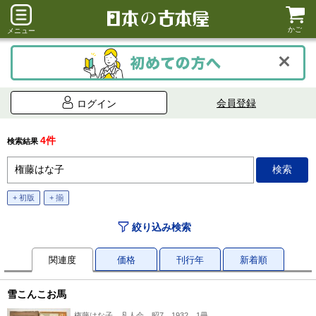
かご
メニュー
会員登録
ログイン
4件
検索結果
+ 初版
+ 揃
絞り込み検索
関連度
価格
刊行年
新着順
雪こんこお馬
権藤はな子、凡人会、昭7 1932、1冊