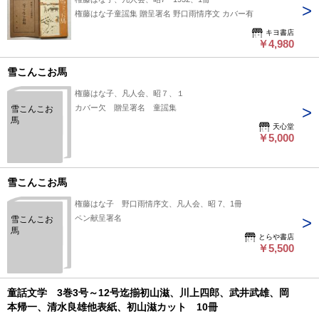
権藤はな子童謡集 贈呈署名 野口雨情序文 カバー有
キヨ書店
￥4,980
雪こんこお馬
権藤はな子、凡人会、昭７、１
カバー欠 贈呈署名 童謡集
雪こんこお
馬
天心堂
￥5,000
雪こんこお馬
権藤はな子 野口雨情序文、凡人会、昭 7、1冊
ペン献呈署名
雪こんこお
馬
とらや書店
￥5,500
童話文学 3巻3号～12号迄揃初山滋、川上四郎、武井武雄、岡
本帰一、清水良雄他表紙、初山滋カット 10冊