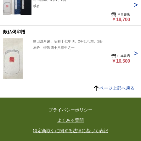
帙有
キヨ書店
￥18,700
歎仏偈印譜
島田洗耳篆、昭和十七年刊、24×13.5糎、2冊
原鈐 特製四十八部中之一
山本書店
￥16,500
ページ上部へ戻る
プライバシーポリシー
よくある質問
特定商取引に関する法律に基づく表記