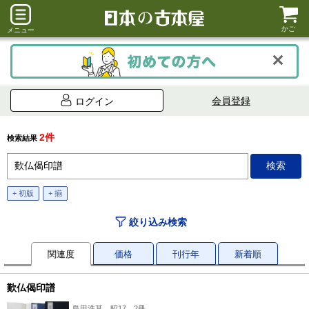
かご
メニュー
会員登録
ログイン
2件
検索結果
+ 初版
+ 揃
絞り込み検索
関連度
価格
刊行年
新着順
歎仏偈印譜
島田洗耳、昭17、2冊