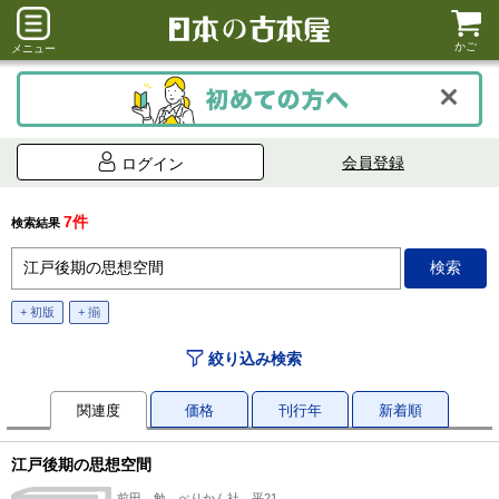
かご
メニュー
会員登録
ログイン
7件
検索結果
+ 初版
+ 揃
絞り込み検索
関連度
価格
刊行年
新着順
江戸後期の思想空間
前田 勉、ぺりかん社、平21