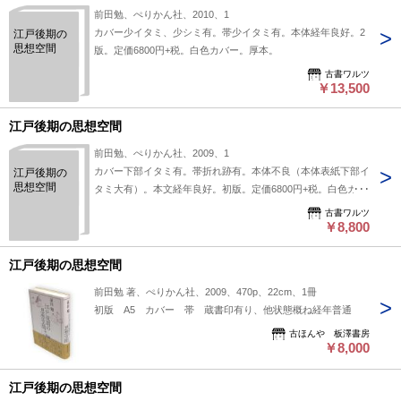
前田勉、ぺりかん社、2010、1
カバー少イタミ、少シミ有。帯少イタミ有。本体経年良好。2
江戸後期の
思想空間
版。定価6800円+税。白色カバー。厚本。
古書ワルツ
￥13,500
江戸後期の思想空間
前田勉、ぺりかん社、2009、1
カバー下部イタミ有。帯折れ跡有。本体不良（本体表紙下部イ
江戸後期の
思想空間
タミ大有）。本文経年良好。初版。定価6800円+税。白色カバ
ー。厚本。
古書ワルツ
￥8,800
江戸後期の思想空間
前田勉 著、ぺりかん社、2009、470p、22cm、1冊
初版 A5 カバー 帯 蔵書印有り、他状態概ね経年普通
古ほんや 板澤書房
￥8,000
江戸後期の思想空間