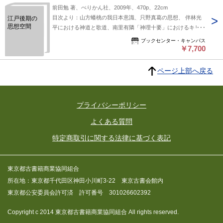
前田勉 著、ぺりかん社、2009年、470p、22cm
目次より：山方蟠桃の我日本意識、只野真葛の思想、 伴林光
江戸後期の
思想空間
平における神道と歌道、南里有隣「神理十要」におけるキリス
ト教の影響、津田真道の初期思想、昌平黌と藩校の会読、山村
ブックセンター・キャンパス
才助『訂正増訳 采覧異言』とその影響、他、 カバー、小口
￥7,700
少傷、そのほか良好 レターパックプラスで発送
ページ上部へ戻る
プライバシーポリシー
よくある質問
特定商取引に関する法律に基づく表記
東京都古書籍商業協同組合
所在地：東京都千代田区神田小川町3-22 東京古書会館内
東京都公安委員会許可済 許可番号 301026602392
Copyright c 2014 東京都古書籍商業協同組合 All rights reserved.