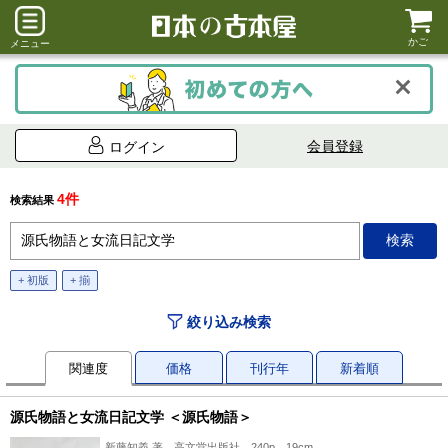
かご
メニュー
会員登録
ログイン
4件
検索結果
+ 初版
+ 揃
絞り込み検索
関連度
価格
刊行年
新着順
源氏物語と女流日記文学 ＜源氏物語＞
新藤知義 著、高文堂出版社、240p、19cm