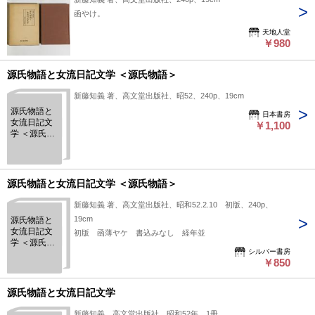
函やけ。
天地人堂
￥980
源氏物語と女流日記文学 ＜源氏物語＞
新藤知義 著、高文堂出版社、昭52、240p、19cm
源氏物語と
日本書房
女流日記文
￥1,100
学 ＜源氏物
語＞
源氏物語と女流日記文学 ＜源氏物語＞
新藤知義 著、高文堂出版社、昭和52.2.10 初版、240p、
19cm
源氏物語と
女流日記文
初版 函薄ヤケ 書込みなし 経年並
学 ＜源氏物
シルバー書房
語＞
￥850
源氏物語と女流日記文学
新藤知義、高文堂出版社、昭和52年、1冊